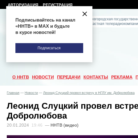
АВТОРИЗАЦИЯ
РЕГИСТРАЦИЯ
Подписывайтесь на канал
«ННТВ» в МАХ и будьте
в курсе новостей!
Подписаться
О ННТВ
НОВОСТИ
ПЕРЕДАЧИ
КОНТАКТЫ
РЕКЛАМА
Главная
—
Новости
—
Леонид Слуцкий провел встречу в НГЛУ им. Добролюбова
Леонид Слуцкий провел встре
Добролюбова
20.01.2024
19:46
—
ННТВ (видео)