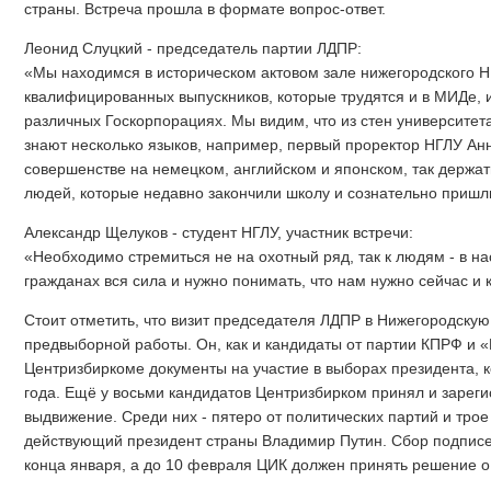
страны. Встреча прошла в формате вопрос-ответ.
Леонид Слуцкий - председатель партии ЛДПР:
«Мы находимся в историческом актовом зале нижегородского Н
квалифицированных выпускников, которые трудятся и в МИДе, 
различных Госкорпорациях. Мы видим, что из стен университет
знают несколько языков, например, первый проректор НГЛУ Ан
совершенстве на немецком, английском и японском, так держа
людей, которые недавно закончили школу и сознательно пришли
Александр Щелуков - студент НГЛУ, участник встречи:
«Необходимо стремиться не на охотный ряд, так к людям - в на
гражданах вся сила и нужно понимать, что нам нужно сейчас и
Стоит отметить, что визит председателя ЛДПР в Нижегородскую 
предвыборной работы. Он, как и кандидаты от партии КПРФ и 
Центризбиркоме документы на участие в выборах президента, к
года. Ещё у восьми кандидатов Центризбирком принял и зарег
выдвижение. Среди них - пятеро от политических партий и трое
действующий президент страны Владимир Путин. Сбор подписе
конца января, а до 10 февраля ЦИК должен принять решение о