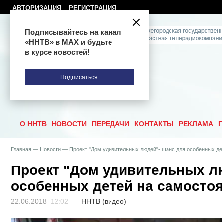
АВТОРИЗАЦИЯ
РЕГИСТРАЦИЯ
Подписывайтесь на канал
«ННТВ» в МАХ и будьте
в курсе новостей!
Подписаться
О ННТВ
НОВОСТИ
ПЕРЕДАЧИ
КОНТАКТЫ
РЕКЛАМА
Главная
—
Новости
—
Проект "Дом удивительных людей"- шанс для особенных д
Проект "Дом удивительных л
особенных детей на самосто
22.06.2018
12:02
—
ННТВ (видео)