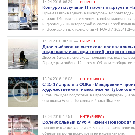
14.04.2016
06:29
—
ВРЕМЯ Н
Конкурс на лучший IT-проект стартует в 
Прием заявок на участие в конкурсе «IT-проект года»
апреля. Об этом заявил министр информационных те
информации Нижегородской области Сергей Кучин н
информационных технологий «ITFORUM 2020/IT-Джем»
14.04.2016
06:18
—
ВРЕМЯ Н
Двое рыбаков на снегоходе провалились 
водохранилище: один погиб, второго спа
Двое рыбаков на снегоходе провалились под лед в з
Городецком районе 12 апреля. Об этом сообщил исто
13.04.2016
18:08
—
ННТВ (ВИДЕО)
С 15-17 апреля в ФОКе «Мещерский» пройд
художественной гимнастике на Кубок оли
О том, как идет подготовка, на пресс-конференции р
чемпионки Елена Посевина и Дарья Шкурихина.
13.04.2016
17:54
—
ННТВ (ВИДЕО)
Волейбольный клуб «Нижний Новгород» п
Накануне в ФОКе «Заречье» было повержено краснод
объеме вы могли посмотреть на нашем канале.