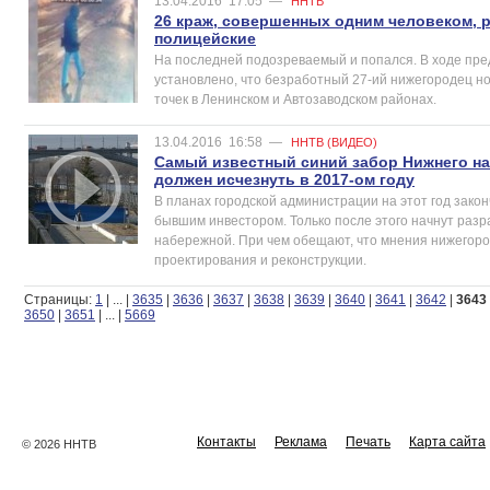
13.04.2016
17:05
—
ННТВ
26 краж, совершенных одним человеком, 
полицейские
На последней подозреваемый и попался. В ходе пр
установлено, что безработный 27-ий нижегородец н
точек в Ленинском и Автозаводском районах.
13.04.2016
16:58
—
ННТВ (ВИДЕО)
Самый известный синий забор Нижнего н
должен исчезнуть в 2017-ом году
В планах городской администрации на этот год зако
бывшим инвестором. Только после этого начнут разр
набережной. При чем обещают, что мнения нижегород
проектирования и реконструкции.
Страницы:
1
|
...
|
3635
|
3636
|
3637
|
3638
|
3639
|
3640
|
3641
|
3642
|
3643
3650
|
3651
|
...
|
5669
Контакты
Реклама
Печать
Карта сайта
© 2026 ННТВ