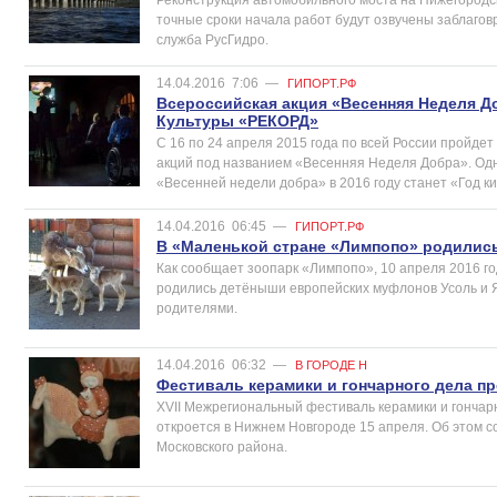
точные сроки начала работ будут озвучены заблагов
служба РусГидро.
14.04.2016
7:06
—
ГИПОРТ.РФ
Всероссийская акция «Весенняя Неделя Д
Культуры «РЕКОРД»
С 16 по 24 апреля 2015 года по всей России пройде
акций под названием «Весенняя Неделя Добра». Од
«Весенней недели добра» в 2016 году станет «Год ки
14.04.2016
06:45
—
ГИПОРТ.РФ
В «Маленькой стране «Лимпопо» родилис
Как сообщает зоопарк «Лимпопо», 10 апреля 2016 г
родились детёныши европейских муфлонов Усоль и Я
родителями.
14.04.2016
06:32
—
В ГОРОДЕ Н
Фестиваль керамики и гончарного дела п
XVII Межрегиональный фестиваль керамики и гончарн
откроется в Нижнем Новгороде 15 апреля. Об этом с
Московского района.