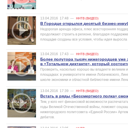
13.04.2016
17:48
—
ННТВ (ВИДЕО)
В Городце открылся десятый бизнес-инку
Недорогая аренда офиса, плюс всесторонняя поддер
продолжают строить в регионе, благодаря поддержке
площадке созданы все условия, чтобы идея выросла
13.04.2016
17:43
—
ННТВ (ВИДЕО)
Более полутора тысяч нижегородцев уже 
в «Тотальном диктанте», который состоитс
Проверить, насколько хорошо вы владеете великим и
площадках: в университете имени Лобачевского, Лин
школе экономики и областной библиотеке имени Лен
13.04.2016
17:39
—
ННТВ (ВИДЕО)
Встать в ряды «Бессмертного полка» смо
Тем, у кого нет финансовой возможности распечатат
годы Великой Отечественной войны, поможет соцзащ
нижегородского политсовета «Единой России» Артем
дебатов.