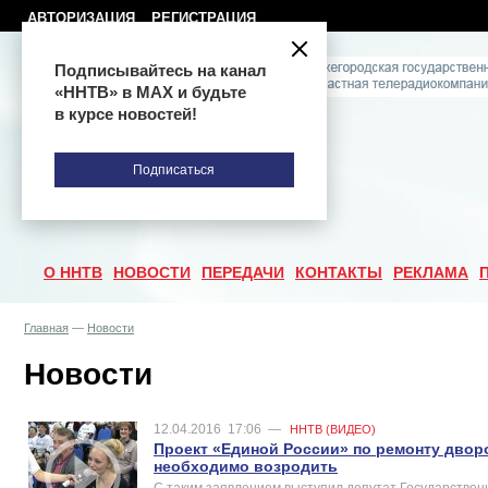
АВТОРИЗАЦИЯ
РЕГИСТРАЦИЯ
Подписывайтесь на канал
«ННТВ» в МАХ и будьте
в курсе новостей!
Подписаться
О ННТВ
НОВОСТИ
ПЕРЕДАЧИ
КОНТАКТЫ
РЕКЛАМА
Главная
—
Новости
Новости
12.04.2016
17:06
—
ННТВ (ВИДЕО)
Проект «Единой России» по ремонту двор
необходимо возродить
С таким заявлением выступил депутат Государствен