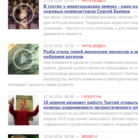
12.04.2016
15:53
—
ННТВ (ВИДЕО)
В гостях у нижегородских певчих - один и
хоровых композиторов Сергей Екимов
Как звучит «Кенгуру» и «Марфушенькины песенки»? 
дает в России впервые. Подарком для хористов стан
сочинение - триптих на стихи Набокова, а для публик
дирижера и пианиста.
12.04.2016
15:32
—
ННТВ (ВИДЕО)
Рыба стала темой дискуссии экологов и 
собрания региона
Они побывали в одном из лучших племенных рыбовод
районе. Данный рыбхоз считается образцовым, но то
воспроизводством рыбы в водоемах области. Необх
рыбоводства, вносить изменения в законодательство 
обсуждают эксперты прямо на месте.
12.04.2016
08:40
—
ГИПОРТ.РФ
15 апреля начинает работу Третий откры
конкурс современного патриотического п
Как сообщается на сайте Нижегородского государств
апреля 2016 года начнёт свою работу Третий открыт
современного патриотического плаката «Нарисуй Ро
12.04.2016
08:29
—
ВРЕМЯ Н