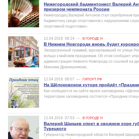
Нижегородский бадминтонист Валерий Ан
призером чемпионата России
Нижегородец Валерий Антонов стал серебряным при
бадминтону среди спортсменов с нарушениями слух
спортивной подготовки».
12.04.2016
08:24
—
В ГОРОДЕ Н
В Нижнем Новгороде вновь будет курсир
Экскурсионный трамвай, курсировавший по улице Рож
кольцо к майским праздникам. Об этом сообщает уп
администрации Нижнего Новгорода со ссылкой на д
Максима Дранишникова.
12.04.2016
08:07
—
ГИПОРТ.РФ
На Щёлоковском хуторе пройдёт «Праздни
Как сообщается на сайте музея-заповедника «Щёлоко
территории заповедника состоится «Праздник птиц»
12.04.2016
07:53
—
В ГОРОДЕ Н
Валерий Шанцев споет в сводном хоре гу
Турецкого
Губернатор Нижегородской области Валерий Шанцев 