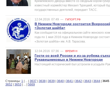
Кремлевского Дворца вместе со сводным хором губер
известный хормейстер Михаил Турецкий, который бу
государственных деятелей, передает ТАСС.
12.04.2016
07:49
—
ГИПОРТ.РФ
В Нижнем Новгороде состоится Всеросси
«Золотая шайба»
Как сообщается на официальном сайте женского хокк
года по 1 мая 2016 года в Нижнем Новгороде состои
«Золотая шайба» им. А.В. Тарасова.
12.04.2016
07:36
—
ВРЕМЯ Н
Гости со всей России и из-за рубежа съех
Рукавишниковых в Нижнем Новгороде
Настоящий исторический бал устроили в усадьбе Рук
Страницы:
1
|
...
|
3637
|
3638
|
3639
|
3640
|
3641
|
3642
|
3643
|
3644
|
3645
3652
|
3653
|
...
|
5669