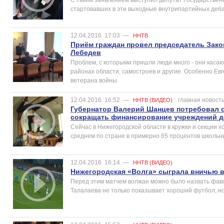
стартовавших в эти выходные внутрипартийных деба
12.04.2016
17:03
—
ННТВ
Приём граждан провел председатель Зако
Лебедев
Проблем, с которыми пришли люди много - они касаю
районах области, самостроев и другие. Особенно Е
ветерана войны.
12.04.2016
16:52
—
главная новост
ННТВ (ВИДЕО)
Губернатор Валерий Шанцев потребовал о
сокращать финансирование учреждений д
Сейчас в Нижегородской области в кружки и секции х
среднем по стране в примерно 65 процентов школьни
12.04.2016
16:14
—
ННТВ (ВИДЕО)
Нижегородская «Волга» сыграла вничью в
Перед этим матчем волжан можно было назвать фав
Талалаева не только показывает хороший футбол, но