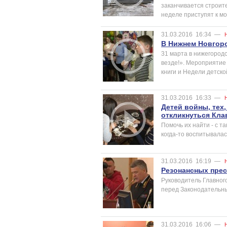
заканчивается строит
неделе приступят к мо
31.03.2016
16:34
—
В Нижнем Новгоро
31 марта в нижегород
везде!». Мероприятие
книги и Недели детско
31.03.2016
16:33
—
Детей войны, тех
откликнуться Кла
Помочь их найти - с т
когда-то воспитывалас
31.03.2016
16:19
—
Резонансных пре
Руководитель Главног
перед Законодательны
31.03.2016
16:06
—