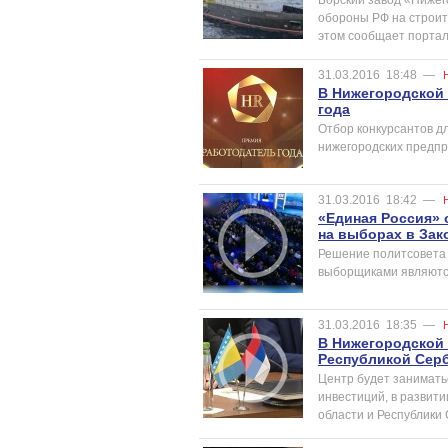
обороны РФ на строит
этом сообщает портал R
31.03.2016
18:48
—
В Нижегородской 
года
Отбор конкурсантов д
нижегородских предпр
31.03.2016
18:42
—
«Единая Россия» 
на выборах в Зак
Решение политсовета 
выборщиками являютс
31.03.2016
18:35
—
В Нижегородской 
Республикой Сер
Центр будет занимать
инвестиций, в развит
области и Республики 