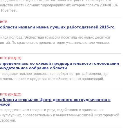
ельство шести больших гидрографических катеров проекта 23040Г. Об
iverfleet.
ННТВ
области назвали имена лучших работодателей 2015-го
лился полгода. Экспертная комиссия посетила несколько десятков
иятий. По сравнению с прошлым годом участников стало меньше.
ННТВ (ВИДЕО)
определилась со схемой предварительного голосования
онодательное собрание области
- предварительное голосование пройдет по третьей модели, где
я члены партии и представители общественных организаций.
ННТВ (ВИДЕО)
области открылся Центр делового сотрудничества с
бской
ся продвижением товаров и услуг, содействием в привлечении
ии культурных, образовательных и общественных связей Нижегородской
Сербской.