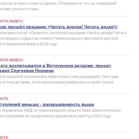
ельство второго этажа стадиона. Планируется, что на следующей
нтажу третьего этажа.
ННТВ (ВИДЕО)
де прошёл праздник «Читать всегда! Читать везде!»
ском кинотеатре «Орленок» состоялся праздник «Читать всегда! Читать
 посвящено закрытию первого Нижегородского фестиваля детской
й и юношеской книги в 2016 году,
ННТВ (ВИДЕО)
, кто воспитывался в Ветлужском детдоме, просит
вдия Сергеевна Норкина
акой просьбой пенсионерка обратилась к нам в редакцию. Она сама
ь в этом детдоме. А его выпускников разбросало по всей стране.
ННТВ
ступлений меньше - раскрываемость выше
о Управления МВД по Нижегородской области Иван Шаев отчитался
м собранием за проделанную ведомством работу в 2015 году.
ННТВ