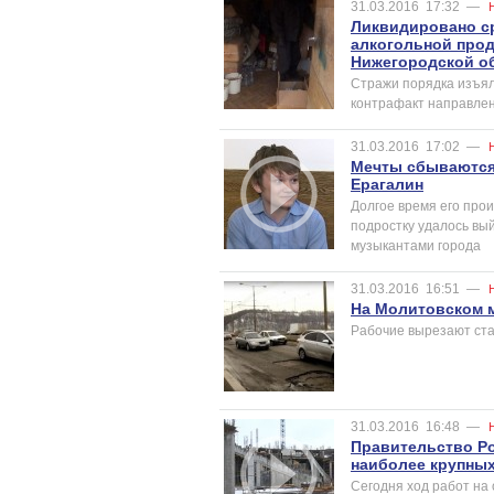
31.03.2016
17:32
—
Ликвидировано ср
алкогольной прод
Нижегородской о
Стражи порядка изъяли
контрафакт направлен
31.03.2016
17:02
—
Мечты сбываются 
Ерагалин
Долгое время его про
подростку удалось вы
музыкантами города
31.03.2016
16:51
—
На Молитовском 
Рабочие вырезают стар
31.03.2016
16:48
—
Правительство Ро
наиболее крупных
Сегодня ход работ на