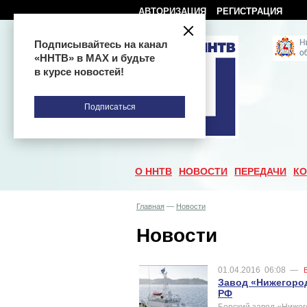
АВТОРИЗАЦИЯ
РЕГИСТРАЦИЯ
Подписывайтесь на канал
«ННТВ» в МАХ и будьте
в курсе новостей!
Подписаться
О ННТВ
НОВОСТИ
ПЕРЕДАЧИ
КО
Главная
—
Новости
Новости
01.04.2016
06:08
—
Завод «Нижегоро
РФ
Борский завод «Нижег