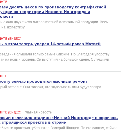
ННТВ
азу десять цехов по производству контрафактной
укции на территории Нижнего Новгорода и
бласти
 около двух тысяч литров крепкой алкогольной продукции. Весь
 на экспертизу.
ННТВ (ВИДЕО)
- в этом теперь уверен 14-летний рэпер Матвей
изведения слышали только самые близкие. Но благодаря упорству
йти на новый уровень. Он выступил на большой сцене. С лучшими
ННТВ
мосту сейчас проводится ямочный ремонт
ый асфальт. Они говорят, что заделывать ямы будут завтра.
главная новость
ННТВ (ВИДЕО)
ссии включило cтадион «Нижний Новгород» в перечень
 строящихся проектов в стране
 объекте проверил губернатор Валерий Шанцев. По его словам, сейчас