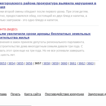
жегородского района прокуратура выявила нарушения в
ния
ики второй смены обедают после первого урока. При этом детям,
но, предоставлялся обед, состоящий из двух блюд и напитка, а
лько завтраком - это одно блюдо и напиток.
ННТВ (ВИДЕО)
ьям увеличили сроки аренды бесплатных земельных
оительства жилья
нения в закон приняли депутаты регионального парламента.
строительство дома многодетным семьям давали три года. С
ть этот срок еще на три года. Но не все успевали завершить
 шесть лет.
3653
|
3654
|
3655
|
3656
|
3657
|
3658
|
3659
|
3660
|
3661
|
3662
|
3663
|
клама
Печать
Карта сайта
Противодействие коррупции
Закупочная 