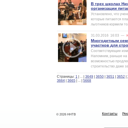
В трех школах Ни
организации пита
Установлено, что учен
которые питаются плат
льготников кормили то
31.03.2016
16:03
—
Многодетным сем
участков для стр
Соответствующие изме
Напомним, раньше на 
возможностью продлева
строительство даже за
Страницы:
1
|
...
|
3649
|
3650
|
3651
|
3652
|
3664
|
3665
|
...
|
5668
Контакты
Ре
© 2026 ННТВ