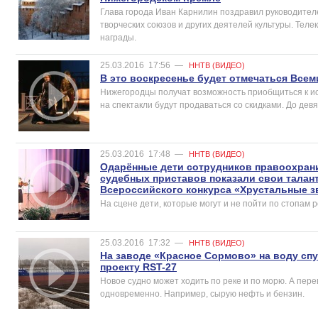
Глава города Иван Карнилин поздравил руководител
творческих союзов и других деятелей культуры. Тел
награды.
25.03.2016
17:56
—
ННТВ (ВИДЕО)
В это воскресенье будет отмечаться Всем
Нижегородцы получат возможность приобщиться к ис
на спектакли будут продаваться со скидками. До дев
25.03.2016
17:48
—
ННТВ (ВИДЕО)
Одарённые дети сотрудников правоохрани
судебных приставов показали свои талан
Всероссийского конкурса «Хрустальные з
На сцене дети, которые могут и не пойти по стопам 
25.03.2016
17:32
—
ННТВ (ВИДЕО)
На заводе «Красное Сормово» на воду спу
проекту RST-27
Новое судно может ходить по реке и по морю. А пере
одновременно. Например, сырую нефть и бензин.