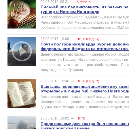
26.03.2016
06:21
—
ВРЕМЯ Н
Сильнейшие бадминтонисты из разных ре
турнир в Нижнем Новгороде
Всероссийский турнир по бадминтону памяти заслуж
Рамильцевой и Ю.Н. Червякова стартовал в Нижнем Н
сообщает управление по взаимодействию со СМИ ре
25.03.2016
19:08
—
ННТВ (ВИДЕО)
Почти полтора миллиарда рублей дополн
федерального бюджета на строительство 
Данную инициативу фракции «Единая Россия» подде
транспорту в Госдуме. На сельские дороги пойдет пя
населенных пунктов это острая необходимость. Совс
живут в деревне Тугарино.
25.03.2016
18:46
—
ННТВ (ВИДЕО)
Выставка, посвященная знаменитому комп
открылась в лицее №8 Нижнего Новгород
Автор песен для звезд советской эстрады - Валенти
Иосифа Кобзона - учился в этой школе. Некоторые э
друзья композитора. А ноты, написанные от руки, пе
25.03.2016
18:02
—
ННТВ
Предстоящему дню театра был посвящен 
Нижегородском Кремле