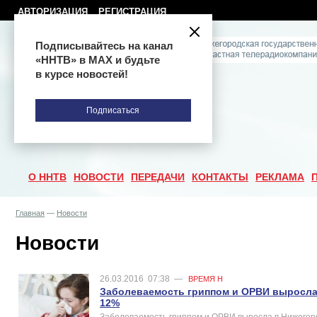
АВТОРИЗАЦИЯ
РЕГИСТРАЦИЯ
Подписывайтесь на канал
«ННТВ» в МАХ и будьте
в курсе новостей!
Подписаться
О ННТВ
НОВОСТИ
ПЕРЕДАЧИ
КОНТАКТЫ
РЕКЛАМА
Главная
—
Новости
Новости
26.03.2016
07:38
—
ВРЕМЯ Н
Заболеваемость гриппом и ОРВИ выросла
12%
Заболеваемость гриппом и ОРВИ выросла в Нижегоро