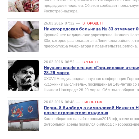
предыдущей неделей. Об этом сообщает пресс-служ
Роспотребнадзора.
26.03.2016
07:32
—
В ГОРОДЕ Н
Нижегородская больница № 33 отмечает 6
Крупнейшее медицинское учреждение Нижнего Новг
33», которое располагается в Ленинском районе, от
пресс-служба губернатора и правительства региона.
26.03.2016
06:52
—
ВРЕМЯ Н
Научная конференция «Горьковские чтени
28-29 марта
XXXVII Международная научная конференция Горько
художник и мыслитель», посвященная 148-летию со д
Нижнем Новгороде 28-29 марта. Об этом сообщают 
26.03.2016
06:48
—
ГИПОРТ.РФ
Первый билборд с символикой Нижнего Н
возле строящегося стадиона
Как сообщается на сайте россия2018.рф, возле стр
футбольной арены появился билборд с изображение