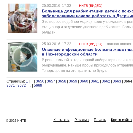
25.03.2016
17:32
—
ННТВ (ВИДЕО)
Больница для реабилитации детей с пси
заболеваниями начала работать в Дзержи
Это первое подобное медицинское учреждение в реги
стационар и отделение дневного пребывания. Больн
области.
25.03.2016
17:22
—
главная новост
ННТВ (ВИДЕО)
Опасные инфекционные болезни животных
в Нижегородской области
В региональной ветеринарной лаборатории появило
оборудование. Раньше пробы приходилось отправлять
Теперь время на это тратить не будут.
Страницы:
1
|
...
|
3656
|
3657
|
3658
|
3659
|
3660
|
3661
|
3662
|
3663
|
3664
3671
|
3672
|
...
|
5669
Контакты
Реклама
Печать
Карта сайта
© 2026 ННТВ