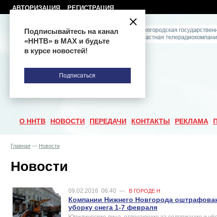
АВТОРИЗАЦИЯ
РЕГИСТРАЦИЯ
Подписывайтесь на канал
«ННТВ» в МАХ и будьте
в курсе новостей!
Подписаться
О ННТВ
НОВОСТИ
ПЕРЕДАЧИ
КОНТАКТЫ
РЕКЛАМА
Главная
—
Новости
Новости
09.02.2016
06:40
—
В ГОРОДЕ Н
Компании Нижнего Новгорода оштрафованы
уборку снега 1-7 февраля
Юридические лица, отвечающие за содержание и убо