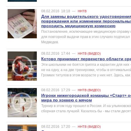
08.02.2016
18:18
—
ННТВ
Для замены водительского удостоверения 
повреждения или изменении персональных
проходить медицинскую комиссию
Постановление, исключающее медицинскую справку 
для повторной выдачи прав в этих случаях подписа
Медведев.
08.02.2016
17:44
—
ННТВ (ВИДЕО)
Кстово принимает первенство области ср
Эти школьники не боятся гриппа и карантин для них 
не на одну, а на две тренировки, чтобы в оптимальн
Громких титулов в этом возрасте у них нет. Здесь, ка
08.02.2016
17:29
—
ННТВ (ВИДЕО)
Игроки нижегородской команды «Старт» о
мира по хоккею с мячом
Турнир в этом году прошел в России. И на ульяновс
сборная стала лучшей. Казалось бы - мы стали дес
08.02.2016
17:20
—
ННТВ (ВИДЕО)