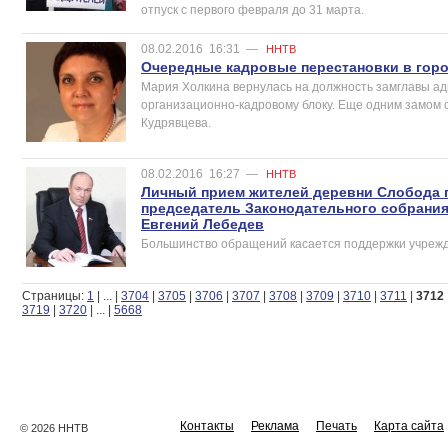
отпуск с первого февраля до 31 марта.
08.02.2016
16:31
—
ННТВ
Очередные кадровые перестановки в гор
Мария Холкина вернулась на должность замглавы а
организационно-кадровому блоку. Еще одним замом
Кудрявцева.
08.02.2016
16:27
—
ННТВ
Личный прием жителей деревни Слобода г
председатель Законодательного собрани
Евгений Лебедев
Большинство обращений касается поддержки учрежд
Страницы:
1
|
...
|
3704
|
3705
|
3706
|
3707
|
3708
|
3709
|
3710
|
3711
|
3712
3719
|
3720
|
...
|
5668
Контакты
Реклама
Печать
Карта сайта
© 2026 ННТВ