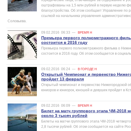
оштрафованы на 1,5 млн рублей в первую неделю ф
благоустройства. Об этом сообщает Управление по 
ссылкой на начальника управления административно
Соловьева.
09.02.2016
06:33
—
ВРЕМЯ Н
Премьера первого полнометражного филь
состоится в 2016 году
Премьера первого полнометражного фильма о Нижн
состоится в 2016 году. Об этом сообщается в социал
09.02.2016
06:24
—
В ГОРОДЕ Н
Открытый Чемпионат и первенство Нижег
пройдет 13 февраля
Открытый чемпионат и первенство Нижегородской об
юниоров и юниорок, юношей и девушек пройдет в Кст
09.02.2016
06:09
—
ВРЕМЯ Н
Билет на матч группового этапа ЧМ-2018 
около 3 тысяч рублей
Билеты на матчи группового этапа ЧМ-2018 четверто
2,8 тысячи рублей. Об этом сообщается на сайте Рос