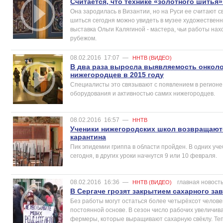
Считается, что технике «золотного шитья»
Она зародилась в Византии, но на Руси ее считают с
шиться сегодня можно увидеть в музее художествен
выставка Ольги Калягиной - мастера, чьи работы нахо
рубежом.
08.02.2016
17:07
—
ННТВ (ВИДЕО)
В два раза выросла выявляемость онколо
нижегородцев в 2015 году
Специалисты это связывают с появлением в регионе
оборудования и активностью самих нижегородцев.
08.02.2016
16:57
—
ННТВ
Ученики нижегородских школ возвращаютс
карантина
Пик эпидемии гриппа в области пройден. В одних уч
сегодня, в других уроки начнутся 9 или 10 февраля.
08.02.2016
16:36
—
главная новост
ННТВ (ВИДЕО)
В Сергаче грозят закрытием cахарного за
Без работы могут остаться более четырёхсот человек.
постоянной основе. В сезон число рабочих увеличива
фермеры, которые выращивают сахарную свёклу. Теп