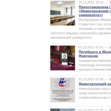
01.12.2015
10:10
—
Приостановлена 
«Нижегородский 
университет»
Рособрнадзор, Федера
студентов о том, что
программ, а также з
«Институт пищевых технологий и дизайн
экономический университет».
01.12.2015
07:42
—
Погибшего в Мал
Новгороде
Гражданская панихида
Александру Кононенко
прошла в Нижнем Новг
01.12.2015
07:08
—
Нижегородский ре
Нижегородская област
среди субъектов Росс
служба губернатора и
01.12.2015
07:05
—