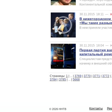
Континентальной хокк
30.11.2015
18:11
—
Н
В нижегородском 
«Мы такие разные
В нем приняли участие
30.11.2015
18:04
—
Первая партия ва
капитальный рем
Специалистам предсто
начинку и внешний обл
Страницы:
1
|
...
|
3769
|
3770
|
3771
|
3772
|
3784
|
3785
|
...
|
5668
Контакты
Ре
© 2026 ННТВ