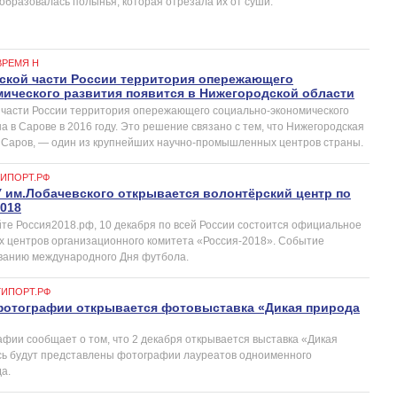
, образовалась полынья, которая отрезала их от суши.
ВРЕМЯ Н
ской части России территория опережающего
ического развития появится в Нижегородской области
 части России территория опережающего социально-экономического
а в Сарове в 2016 году. Это решение связано с тем, что Нижегородская
ти Саров, — один из крупнейших научно-промышленных центров страны.
ГИПОРТ.РФ
У им.Лобачевского открывается волонтёрский центр по
018
йте Россия2018.рф, 10 декабря по всей России состоится официальное
х центров организационного комитета «Россия-2018». Событие
ванию международного Дня футбола.
ГИПОРТ.РФ
фотографии открывается фотовыставка «Дикая природа
афии сообщает о том, что 2 декабря открывается выставка «Дикая
сь будут представлены фотографии лауреатов одноименного
а.