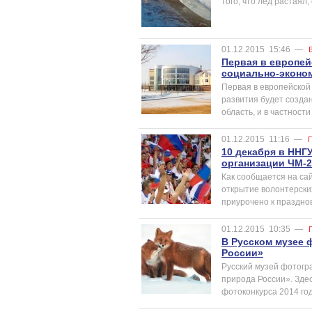
того, что лед растаял
01.12.2015
15:46
—
Первая в европей
социально-эконом
Первая в европейской
развития будет создан
область, и в частнос
01.12.2015
11:16
—
10 декабря в ННГ
организации ЧМ-2
Как сообщается на са
открытие волонтерски
приурочено к праздно
01.12.2015
10:35
—
В Русском музее 
России»
Русский музей фотогр
природа России». Зде
фотоконкурса 2014 год