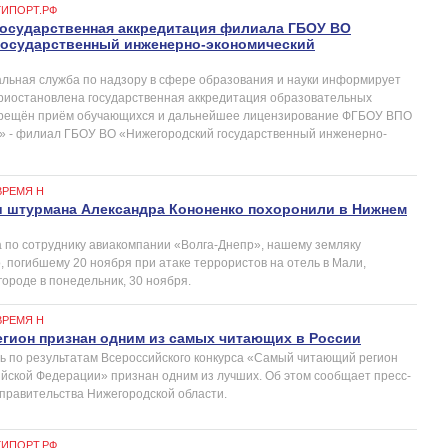
ГИПОРТ.РФ
государственная аккредитация филиала ГБОУ ВО
государственный инженерно-экономический
льная служба по надзору в сфере образования и науки информирует
 приостановлена государственная аккредитация образовательных
апрещён приём обучающихся и дальнейшее лицензирование ФГБОУ ВПО
а» - филиал ГБОУ ВО «Нижегородский государственный инженерно-
ВРЕМЯ Н
и штурмана Александра Кононенко похоронили в Нижнем
 по сотруднику авиакомпании «Волга-Днепр», нашему земляку
, погибшему 20 ноября при атаке террористов на отель в Мали,
ороде в понедельник, 30 ноября.
ВРЕМЯ Н
гион признан одним из самых читающих в России
ь по результатам Всероссийского конкурса «Самый читающий регион
ийской Федерации» признан одним из лучших. Об этом сообщает пресс-
 правительства Нижегородской области.
ГИПОРТ.РФ