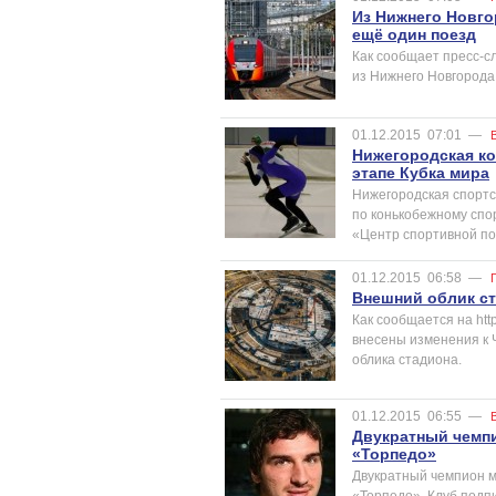
Из Нижнего Новго
ещё один поезд
Как сообщает пресс-с
из Нижнего Новгорода
01.12.2015
07:01
—
Нижегородская ко
этапе Кубка мира
Нижегородская спортс
по конькобежному спо
«Центр спортивной по
01.12.2015
06:58
—
Внешний облик ст
Как сообщается на htt
внесены изменения к 
облика стадиона.
01.12.2015
06:55
—
Двукратный чемп
«Торпедо»
Двукратный чемпион м
«Торпедо». Клуб подп