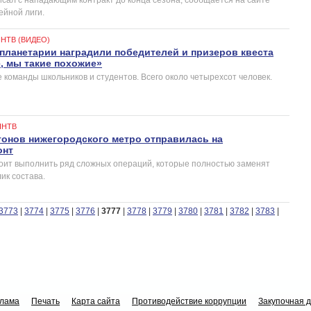
ейной лиги.
НТВ (ВИДЕО)
планетарии наградили победителей и призеров квеста
, мы такие похожие»
 команды школьников и студентов. Всего около четырехсот человек.
ННТВ
гонов нижегородского метро отправилась на
онт
ит выполнить ряд сложных операций, которые полностью заменят
ик состава.
3773
|
3774
|
3775
|
3776
|
3777
|
3778
|
3779
|
3780
|
3781
|
3782
|
3783
|
клама
Печать
Карта сайта
Противодействие коррупции
Закупочная 