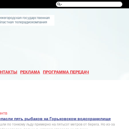
НТАКТЫ
РЕКЛАМА
ПРОГРАММА ПЕРЕДАЧ
ННТВ
спасли пять рыбаков на Горьковском водохранилище
шли по тонкому льду примерно на пятьсот метров от берега. Но из-за