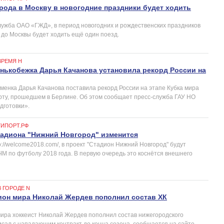
рода в Москву в новогодние праздники будет ходить
лужба ОАО «ГЖД», в период новогодних и рождественских праздников
 до Москвы будет ходить ещё один поезд.
ВРЕМЯ Н
нькобежка Дарья Качанова установила рекорд России на
менка Дарья Качанова поставила рекорд России на этапе Кубка мира
рту, прошедшем в Берлине. Об этом сообщает пресс-служба ГАУ НО
дготовки».
ГИПОРТ.РФ
адиона "Нижний Новгород" изменится
p://welcome2018.com/, в проект "Стадион Нижний Новгород" будут
ЧМ по футболу 2018 года. В первую очередь это коснётся внешнего
В ГОРОДЕ N
ион мира Николай Жердев пополнил состав ХК
ира хоккеист Николай Жердев пополнил состав нижегородского
исал с нападающим контракт до конца сезона, сообщается на сайте