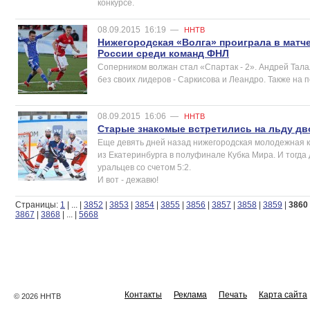
конкурсе.
08.09.2015
16:19
—
ННТВ
Нижегородская «Волга» проиграла в матче
России среди команд ФНЛ
Соперником волжан стал «Спартак - 2». Андрей Тал
без своих лидеров - Саркисова и Леандро. Также на 
08.09.2015
16:06
—
ННТВ
Старые знакомые встретились на льду дв
Еще девять дней назад нижегородская молодежная к
из Екатеринбурга в полуфинале Кубка Мира. И тогд
уральцев со счетом 5:2.
И вот - дежавю!
Страницы:
1
|
...
|
3852
|
3853
|
3854
|
3855
|
3856
|
3857
|
3858
|
3859
|
3860
3867
|
3868
|
...
|
5668
Контакты
Реклама
Печать
Карта сайта
© 2026 ННТВ