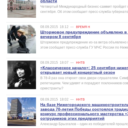
области
Четвертый Международный бизнес-саммит пройдет в 
сентября. Об этом сообщает пресс-служба губернато
08.09.2015
18:12
—
ВРЕМЯ Н
Штормовое предупреждение объявлено в
вечером 8 сентября
Штормовое предупреждение из-за ветра объявлено в
этом сообщает пресс-служба ГУ МЧС России по Ниже
08.09.2015
18:07
—
ННТВ
«Классическое начало»: 25 сентября ниж
открывает новый концертный сезон
В 78-й раз она откроет свои двери слушателям. Сим
репетициям. Чем удивят и порадуют поклонников со
оркестранты?
08.09.2015
18:02
—
ННТВ
На базе Нижегородского машиностроитель
завода 70-летия Победы состоялся тради
конкурс профессионального мастерства «
сотрудников этих предприятий
Александр Брызгалов – один из победителей прошлого