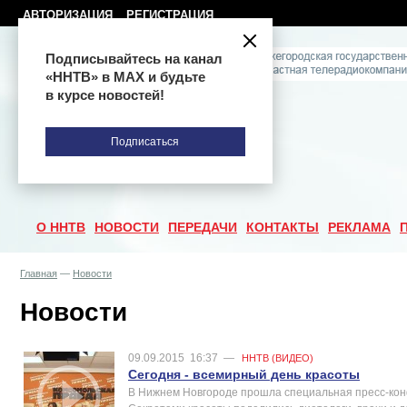
АВТОРИЗАЦИЯ
РЕГИСТРАЦИЯ
Подписывайтесь на канал
«ННТВ» в МАХ и будьте
в курсе новостей!
Подписаться
О ННТВ
НОВОСТИ
ПЕРЕДАЧИ
КОНТАКТЫ
РЕКЛАМА
Главная
—
Новости
Новости
09.09.2015
16:37
—
ННТВ (ВИДЕО)
Сегодня - всемирный день красоты
В Нижнем Новгороде прошла специальная пресс-кон