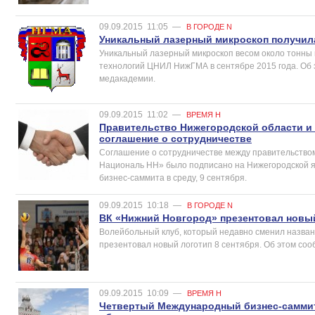
09.09.2015
11:05
—
В ГОРОДЕ N
Уникальный лазерный микроскоп получил
Уникальный лазерный микроскоп весом около тонны
технологий ЦНИЛ НижГМА в сентябре 2015 года. Об
медакадемии.
09.09.2015
11:02
—
ВРЕМЯ Н
Правительство Нижегородской области и
соглашение о сотрудничестве
Соглашение о сотрудничестве между правительство
Националь НН» было подписано на Нижегородской я
бизнес-саммита в среду, 9 сентября.
09.09.2015
10:18
—
В ГОРОДЕ N
ВК «Нижний Новгород» презентовал новы
Волейбольный клуб, который недавно сменил назва
презентовал новый логотип 8 сентября. Об этом соо
09.09.2015
10:09
—
ВРЕМЯ Н
Четвертый Международный бизнес-саммит