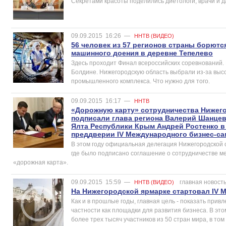
Секретами красоты поделились диетологи, врачи и 
09.09.2015
16:26
—
ННТВ (ВИДЕО)
56 человек из 57 регионов страны борютс
машинного доения в деревне Тепелево
Здесь проходит Финал всероссийских соревнований.
Болдине. Нижегородскую область выбрали из-за высо
промышленного комплекса. Что нужно для того.
09.09.2015
16:17
—
ННТВ
«Дорожную карту» сотрудничества Нижег
подписали глава региона Валерий Шанцев
Ялта Республики Крым Андрей Ростенко в
преддверии IV Международного бизнес-с
В этом году официальная делегация Нижегородской 
где было подписано соглашение о сотрудничестве м
«дорожная карта».
09.09.2015
15:59
—
главная новост
ННТВ (ВИДЕО)
На Нижегородской ярмарке стартовал IV 
Как и в прошлые годы, главная цель - показать прив
частности как площадки для развития бизнеса. В эт
более трех тысяч участников из 50 стран мира, в то