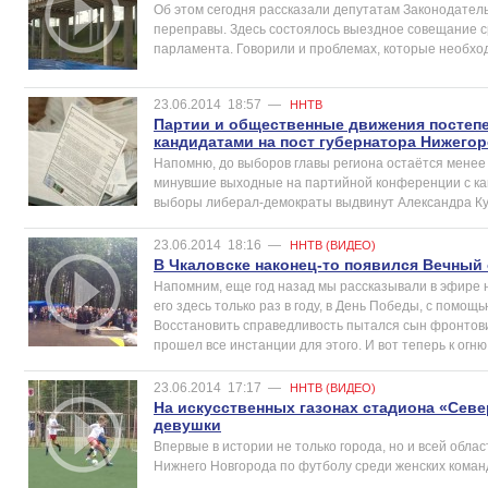
Об этом сегодня рассказали депутатам Законодател
переправы. Здесь состоялось выездное совещание с
парламента. Говорили и проблемах, которые необход
23.06.2014
18:57
—
ННТВ
Партии и общественные движения постеп
кандидатами на пост губернатора Нижего
Напомню, до выборов главы региона остаётся менее 
минувшие выходные на партийной конференции с ка
выборы либерал-демократы выдвинут Александра К
23.06.2014
18:16
—
ННТВ (ВИДЕО)
В Чкаловске наконец-то появился Вечный
Напомним, еще год назад мы рассказывали в эфире 
его здесь только раз в году, в День Победы, с помощ
Восстановить справедливость пытался сын фронтови
прошел все инстанции для этого. И вот теперь к огню
23.06.2014
17:17
—
ННТВ (ВИДЕО)
На искусственных газонах стадиона «Сев
девушки
Впервые в истории не только города, но и всей обла
Нижнего Новгорода по футболу среди женских коман