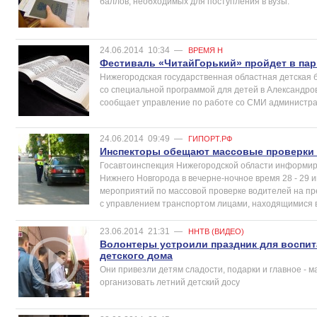
баллов, необходимых для поступления в вузы.
24.06.2014
10:34
—
ВРЕМЯ Н
Фестиваль «ЧитайГорький» пройдет в пар
Нижегородская государственная областная детская 
со специальной программой для детей в Александров
сообщает управление по работе со СМИ администра
24.06.2014
09:49
—
ГИПОРТ.РФ
Инспекторы обещают массовые проверки 
Госавтоинспекция Нижегородской области информир
Нижнего Новгорода в вечерне-ночное время 28 - 29 
мероприятий по массовой проверке водителей на п
с управлением транспортом лицами, находящимися в
23.06.2014
21:31
—
ННТВ (ВИДЕО)
Волонтеры устроили праздник для воспи
детского дома
Они привезли детям сладости, подарки и главное - ма
организовать летний детский досу