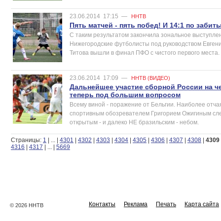
23.06.2014
17:15
—
ННТВ
Пять матчей - пять побед! И 14:1 по заби
С таким результатом закончила зональное выступле
Нижегородские футболисты под руководством Евгени
Титова вышли в финал ПФО с чистого первого места.
23.06.2014
17:09
—
ННТВ (ВИДЕО)
Дальнейшее участие сборной России на ч
теперь под большим вопросом
Всему виной - поражение от Бельгии. Наиболее отч
спортивным обозревателем Григорием Ожигиным сл
открытым - и далеко НЕ бразильским - небом.
Страницы:
1
|
...
|
4301
|
4302
|
4303
|
4304
|
4305
|
4306
|
4307
|
4308
|
4309
4316
|
4317
|
...
|
5669
Контакты
Реклама
Печать
Карта сайта
© 2026 ННТВ