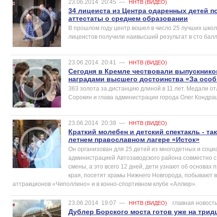
23.06.2014
20:45
—
ННТВ (ВИДЕО)
34 лицеиста из Центра одаренных детей 
аттестаты о среднем образовании
В прошлом году центр вошел в число 25 лучших школ
лицеистов получили наивысший результат в сто балл
23.06.2014
20:41
—
ННТВ (ВИДЕО)
Сегодня в Кремле чествовали выпускнико
наградами высшего достоинства «За особ
363 золота за дистанцию длиной в 11 лет. Медали от
Сорокин и глава администрации города Олег Кондра
23.06.2014
20:38
—
ННТВ (ВИДЕО)
Краткий молебен и детский спектакль - та
летнем православном лагере «Исток»
Он организован для 25 детей из многодетных и соц
администрацией Автозаводского района совместно с
смены, а это всего 12 дней, дети узнают об основах
края, посетят храмы Нижнего Новгорода, побывают в
аттракционов «Чиполлино» и в конно-спортивном клубе «Аллюр».
23.06.2014
19:07
—
главная новост
ННТВ (ВИДЕО)
Дублер Борского моста готов уже на трид