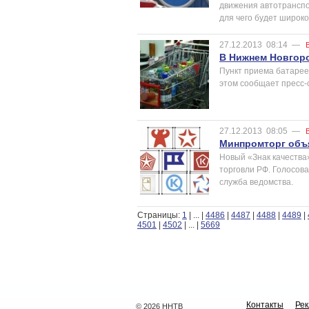
движения автотранспо
для чего будет широк
27.12.2013
08:14
—
В Нижнем Новгоро
Пункт приема батарее
этом сообщает пресс-
27.12.2013
08:05
—
Минпромторг объя
Новый «Знак качеств
торговли РФ. Голосов
служба ведомства.
Страницы:
1
|
...
|
4486
|
4487
|
4488
|
4489
|
4501
|
4502
|
...
|
5669
Контакты
Ре
© 2026 ННТВ