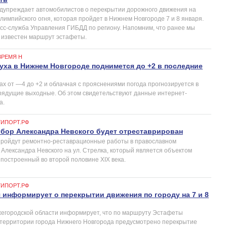
дупреждает автомобилистов о перекрытии дорожного движения на
импийского огня, которая пройдет в Нижнем Новгороде 7 и 8 января.
сс-служба Управления ГИБДД по региону. Напомним, что ранее мы
л известен маршрут эстафеты.
ВРЕМЯ Н
уха в Нижнем Новгороде поднимется до +2 в последние
ах от —4 до +2 и облачная с прояснениями погода прогнозируется в
рядущие выходные. Об этом свидетельствуют данные интернет-
а.
ГИПОРТ.РФ
бор Александра Невского будет отреставрирован
пройдут ремонтно-реставрационные работы в православном
Александра Невского на ул. Стрелка, который является объектом
 построенный во второй половине ХIХ века.
ГИПОРТ.РФ
 информирует о перекрытии движения по городу на 7 и 8
егородской области информирует, что по маршруту Эстафеты
 территории города Нижнего Новгорода предусмотрено перекрытие