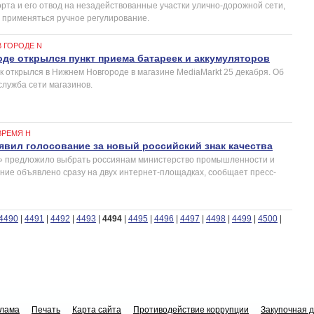
рта и его отвод на незадействованные участки улично-дорожной сети,
о применяться ручное регулирование.
В ГОРОДЕ N
де открылся пункт приема батареек и аккумуляторов
к открылся в Нижнем Новгороде в магазине MediaMarkt 25 декабря. Об
служба сети магазинов.
ВРЕМЯ Н
вил голосование за новый российский знак качества
а» предложило выбрать россиянам министерство промышленности и
ание объявлено сразу на двух интернет-площадках, сообщает пресс-
4490
|
4491
|
4492
|
4493
|
4494
|
4495
|
4496
|
4497
|
4498
|
4499
|
4500
|
клама
Печать
Карта сайта
Противодействие коррупции
Закупочная 