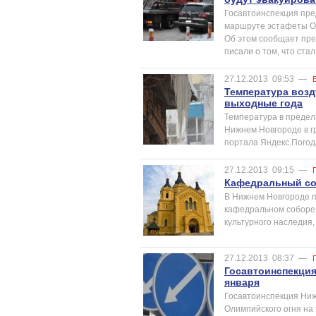
Госавтоинспекция пре
маршруте эстафеты Ол
Об этом сообщает пре
писали о том, что ста
27.12.2013
09:53
—
Температура возд
выходные года
Температура в предел
Нижнем Новгороде в г
портала Яндекс.Погод
27.12.2013
09:15
—
Кафедральный со
В Нижнем Новгороде 
кафедральном соборе 
культурного наследия,
27.12.2013
08:37
—
Госавтоинспекция
января
Госавтоинспекция Ниж
Олимпийского огня на