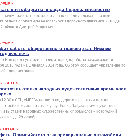
ВРЕМЯ Н
отать светофоры на площади Лядова, неизвестно
гда начнут работать светофоры на площади Лядова», — заявил
ика отдела пропаганды безопасности дорожного движения УГИБДД
й области Дмитрий Мацкевич.
ВРЕМЯ Н
афик работы общественного транспорта в Нижнем
огоднюю ночь
о Новгорода утвердила новый порядок работы пассажирского
ря 2013 года на 1 января 2014 года. Об этом сообщает управление по
кой администрации.
ГИПОРТ.РФ
кроется выставка народных художественных промыслов
арок»
 в 12.30 в СТЦ «МЕГА» министр поддержки и развития малого
 потребительского рынка и услуг Денис Лабуза примет участие в
тии выставки народных художественных промыслов «Новогодний
длится до 29 декабря.
В ГОРОДЕ N
афеты Олимпийского огня припаркованые автомобили
ть