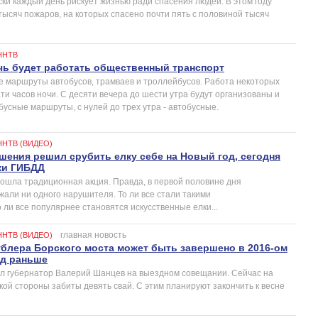
ки каждый день рискует жизнью ради спасения людей. В этом году
тысяч пожаров, на которых спасено почти пять с половиной тысяч
ННТВ
ь будет работать общественный транспорт
маршруты автобусов, трамваев и троллейбусов. Работа некоторых
и часов ночи. С десяти вечера до шести утра будут организованы и
усные маршруты, с нулей до трех утра - автобусные.
ННТВ (ВИДЕО)
ешения решил срубить елку себе на Новый год, сегодня
ки ГИБДД
рошла традиционная акция. Правда, в первой половине дня
али ни одного нарушителя. То ли все стали такими
ли все популярнее становятся искусственные елки...
главная новость
ННТВ (ВИДЕО)
блера Борского моста может быть завершено в 2016-ом
год раньше
ил губернатор Валерий Шанцев на выездном совещании. Сейчас на
ой стороны забиты девять свай. С этим планируют закончить к весне