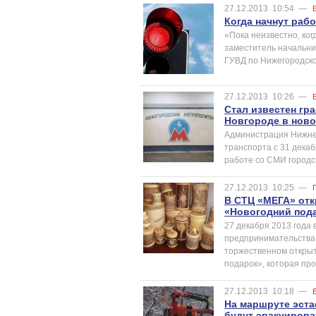
27.12.2013
10:54
—
Когда начнут раб
«Пока неизвестно, ко
заместитель начальн
ГУВД по Нижегородско
27.12.2013
10:26
—
Стал известен гр
Новгороде в нов
Администрация Нижнег
транспорта с 31 декаб
работе со СМИ городс
27.12.2013
10:25
—
В СТЦ «МЕГА» от
«Новогодний под
27 декабря 2013 года
предпринимательства,
торжественном откры
подарок», которая про
27.12.2013
10:18
—
На маршруте эст
будут эвакуирова