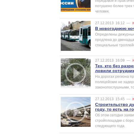
передовой и практичес
потушено более трех 
человек.
27.12.2013
16:12
—
В новогоднюю ноч
Определены дежурные 
продлена до двенадцат
специальные троллейб
27.12.2013
16:09
—
Тех, кто без разр
ловили сотрудни
На дорогах региона п
полицейские не задерж
законопослушными, то 
27.12.2013
15:45
—
Строительство ду
году, то есть на 
Об этом сегодня заяв
стройплощадке с борск
следующего года.