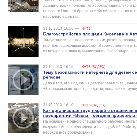
администрации пояснил, что срок муниципального ко
но власти Нижнего брали на себя обязательство отк
народного единства.
31.10.2013
16:16
—
ННТВ
Благоустройство площади Киселева в Ав
Там установили новые светильники, разбили газоны,
порядок пешеходные дорожки. В торжественном отк
их поздравил глава администрации Олег Кондрашов.
31.10.2013
16:16
—
ННТВ (ВИДЕО)
Тему безопасности интернета для детей с
регионе
Дело в том, что в одном из детских реабилитационны
«Безопасный интернет для детей, попавших в трудн
31.10.2013
16:10
—
ННТВ (ВИДЕО)
Как организован труд людей с ограничен
предприятии «Весна», сегодня проверила
На оснащение одного специального рабочего места 
выделяет более шестидесяти тысяч рублей. Работод
необходимое оборудование.