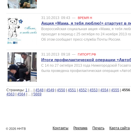
31.10.2013
09:43
—
ВРЕМЯ Н
Акция «Мама, я тебя люблю!» стартует в 
Всероссийская социальная акция «Мама, я тебя любл
проходит в период с 25 октября по 24 ноября 2013 г
Об этом сообщает пресс-служба Почты России.
31.10.2013
09:18
—
ГИПОРТ.РФ
Итоги профилактической операции «Авто
С 14 по 27 октября 2013 года Нижегородской Госавт
была проведена профилактическая операция «Автоб
Страницы:
1
|
...
|
4548
|
4549
|
4550
|
4551
|
4552
|
4553
|
4554
|
4555
|
4556
4563
|
4564
|
...
|
5669
Контакты
Реклама
Печать
Карта сайта
© 2026 ННТВ