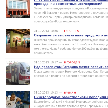
проведении совместных исследований
Заместитель гендиректора холдинга «Росэлектроника
Арсений Брыкин и ректор Нижегородского государстве
Е. Алексеева Сергей Дмитриев подписали соглашени
пресс-служба «Росэлектроники».
31.10.2013
10:56
—
ГИПОРТ.РФ
Открывается выставка нижегородского ис
Выставка произведений нижегородских художников X
века. Классика» открывается 31 октября в Нижегоро
комплексе. На ней собрано более 200 работ из фонд
организаторы.
31.10.2013
10:17
—
В ГОРОДЕ N
Над проспектом Гагарина может появитьс
Глава администрации Нижнего Новгорода Олег Конд
рассказал о планах по развитию городского обществ
31.10.2013
10:13
—
ВРЕМЯ Н
Нижегородские баскетболисты победили 
Баскетбольный клуб «Нижний Новгород» добился ув
«Будучностью» в матче третьего тура Еврокубка УЛЕБ