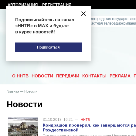
АВТОРИЗАЦИЯ
РЕГИСТРАЦИЯ
Подписывайтесь на канал
«ННТВ» в МАХ и будьте
в курсе новостей!
Подписаться
О ННТВ
НОВОСТИ
ПЕРЕДАЧИ
КОНТАКТЫ
РЕКЛАМА
Главная
—
Новости
Новости
31.10.2013
16:21
—
ННТВ
Кондрашов проверил, как завершаются р
Рождественской
Там уже открыто движение от площади Маркина в сто