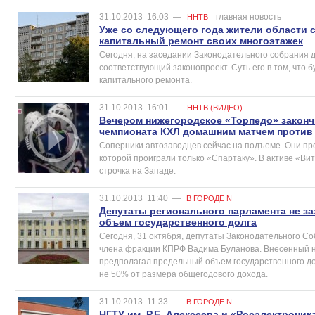
31.10.2013
16:03
—
главная новость
ННТВ
Уже со следующего года жители области с
капитальный ремонт своих многоэтажек
Сегодня, на заседании Законодательного собрания 
соответствующий законопроект. Суть его в том, что
капитального ремонта.
31.10.2013
16:01
—
ННТВ (ВИДЕО)
Вечером нижегородское «Торпедо» законч
чемпионата КХЛ домашним матчем против
Соперники автозаводцев сейчас на подъеме. Они про
которой проиграли только «Спартаку». В активе «Вит
строчка на Западе.
31.10.2013
11:40
—
В ГОРОДЕ N
Депутаты регионального парламента не з
объем государственного долга
Сегодня, 31 октября, депутаты Законодательного С
члена фракции КПРФ Вадима Буланова. Внесенный н
предполагал предельный объем государственного до
не 50% от размера общегодового дохода.
31.10.2013
11:33
—
В ГОРОДЕ N
НГТУ им. Р.Е. Алексеева и «Росэлектрони