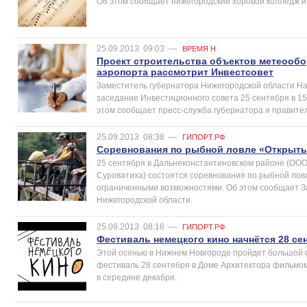
Об этом сообщает нижегородский хоровой колледж и
25.09.2013
09:03
—
ВРЕМЯ Н
Проект строительства объектов метеообо
аэропорта рассмотрит Инвестсовет
Заместитель губернатора Нижегородской области Н
заседание Инвестиционного совета 25 сентября в 15:0
этом сообщает пресс-служба губернатора и правите
25.09.2013
08:38
—
ГИПОРТ.РФ
Соревнования по рыбной ловле «Открыты
25 сентября в Дальнеконстантиновском районе (ООО 
Суроватиха) состоятся соревнования по рыбной лов
ограниченными возможностями. Об этом сообщает 
Нижегородской области.
25.09.2013
08:16
—
ГИПОРТ.РФ
Фестиваль немецкого кино начнётся 28 се
Этой осенью в Нижнем Новгороде пройдет большой ф
фестиваль 28 сентября в Доме Архитектора фильмом
в середине декабря.