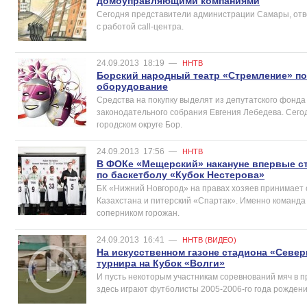
домоуправляющими компаниями
Сегодня представители администрации Самары, от
с работой call-центра.
24.09.2013
18:19
—
ННТВ
Борский народный театр «Стремление» по
оборудование
Средства на покупку выделят из депутатского фонда
законодательного собрания Евгения Лебедева. Сего
городском округе Бор.
24.09.2013
17:56
—
ННТВ
В ФОКе «Мещерский» накануне впервые с
по баскетболу «Кубок Нестерова»
БК «Нижний Новгород» на правах хозяев принимает 
Казахстана и питерский «Спартак». Именно команда
соперником горожан.
24.09.2013
16:41
—
ННТВ (ВИДЕО)
На искусственном газоне стадиона «Севе
турнира на Кубок «Волги»
И пусть некоторым участникам соревнований мяч в п
здесь играют футболисты 2005-2006-го года рождения