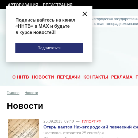
АВТОРИЗАЦИЯ
РЕГИСТРАЦИЯ
Подписывайтесь на канал
«ННТВ» в МАХ и будьте
в курсе новостей!
Подписаться
О ННТВ
НОВОСТИ
ПЕРЕДАЧИ
КОНТАКТЫ
РЕКЛАМА
Главная
—
Новости
Новости
25.09.2013
09:40
—
ГИПОРТ.РФ
Открывается Нижегородский певческий ф
Фестиваль откроется 25 сентября.