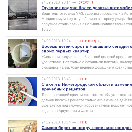
24.09.2013
20:14
—
ВРЕМЯ Н
Грузовик подмял более десятка автомоби
Водитель грузовика МАЗ, зарегистрированный в Астр
Мызинскому мосту от ул. Ларина в сторону улицы Но
попутное столкновение с большим количеством автом
16:30.
24.09.2013
19:24
—
ННТВ (ВИДЕО)
Восемь детей-сирот в Навашино сегодня 
своих первых квартир
Жилье они получили по областной целевой программ
удобствами. Вот только с кухонными плитами, водо
оказались на вы. Азам ведения домашнего хозяйства
24.09.2013
18:43
—
ННТВ
С июля в Нижегородской области измени
врачебных рецептов
Теперь лечащий врач вместо того, чтобы указывать 
должен писать в рецепте только его активное дейст
скрывается под сложной аббревиатурой поможет но
издания «Аргументы и Факты».
24.09.2013
18:34
—
ННТВ
Самара берет на вооружение нижегородск