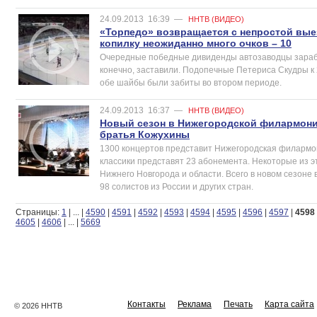
24.09.2013
16:39
—
ННТВ (ВИДЕО)
«Торпедо» возвращается с непростой вые
копилку неожиданно много очков – 10
Очередные победные дивиденды автозаводцы заработ
конечно, заставили. Подопечные Петериса Скудры к 
обе шайбы были забиты во втором периоде.
24.09.2013
16:37
—
ННТВ (ВИДЕО)
Новый сезон в Нижегородской филармон
братья Кожухины
1300 концертов представит Нижегородская филармо
классики представят 23 абонемента. Некоторые из э
Нижнего Новгорода и области. Всего в новом сезоне 
98 солистов из России и других стран.
Страницы:
1
|
...
|
4590
|
4591
|
4592
|
4593
|
4594
|
4595
|
4596
|
4597
|
4598
4605
|
4606
|
...
|
5669
Контакты
Реклама
Печать
Карта сайта
© 2026 ННТВ