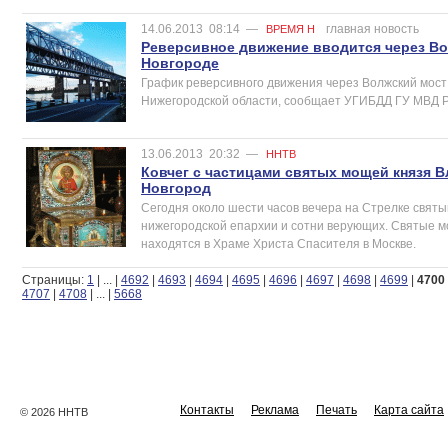
14.06.2013
08:14
—
главная новость
ВРЕМЯ Н
Реверсивное движение вводится через Во
Новгороде
График реверсивного движения через Волжский мост
Нижегородской области, сообщает УГИБДД ГУ МВД Ро
13.06.2013
20:32
—
ННТВ
Ковчег с частицами святых мощей князя 
Новгород
Сегодня около шести часов вечера на Стрелке свят
нижегородской епархии и сотни верующих. Святые 
находятся в Храме Христа Спасителя в Москве.
Страницы:
1
|
...
|
4692
|
4693
|
4694
|
4695
|
4696
|
4697
|
4698
|
4699
|
4700
4707
|
4708
|
...
|
5668
Контакты
Реклама
Печать
Карта сайта
© 2026 ННТВ