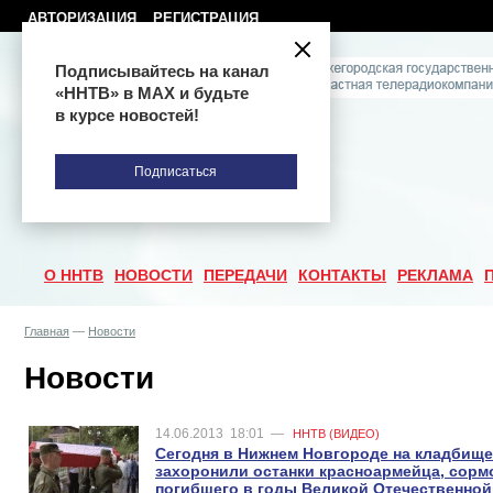
АВТОРИЗАЦИЯ
РЕГИСТРАЦИЯ
Подписывайтесь на канал
«ННТВ» в МАХ и будьте
в курсе новостей!
Подписаться
О ННТВ
НОВОСТИ
ПЕРЕДАЧИ
КОНТАКТЫ
РЕКЛАМА
Главная
—
Новости
Новости
14.06.2013
18:01
—
ННТВ (ВИДЕО)
Сегодня в Нижнем Новгороде на кладбищ
захоронили останки красноармейца, сорм
погибшего в годы Великой Отечественно