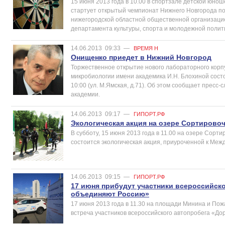
15 июня 2013 года в 10.00 в спортзале детской юно
стартует открытый чемпионат Нижнего Новгорода по
нижегородской областной общественной организац
департамента культуры, спорта и молодежной полит
14.06.2013
09:33
—
ВРЕМЯ Н
Онищенко приедет в Нижний Новгород
Торжественное открытие нового лабораторного кор
микробиологии имени академика И.Н. Блохиной сост
10:00 (ул. М.Ямская, д.71). Об этом сообщает прес
академии.
14.06.2013
09:17
—
ГИПОРТ.РФ
Экологическая акция на озере Сортирово
В субботу, 15 июня 2013 года в 11.00 на озере Сорт
состоится экологическая акция, приуроченной к Меж
14.06.2013
09:15
—
ГИПОРТ.РФ
17 июня прибудут участники всероссийск
объединяют Россию»
17 июня 2013 года в 11.30 на площади Минина и Пож
встреча участников всероссийского автопробега «До