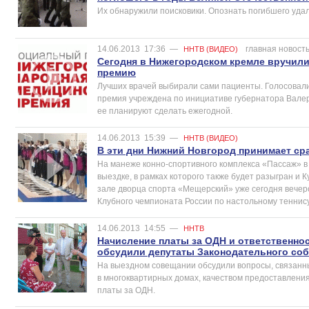
Их обнаружили поисковики. Опознать погибшего удал
14.06.2013
17:36
—
главная новост
ННТВ (ВИДЕО)
Сегодня в Нижегородском кремле вручил
премию
Лучших врачей выбирали сами пациенты. Голосовал
премия учреждена по инициативе губернатора Валер
ее планируют сделать ежегодной.
14.06.2013
15:39
—
ННТВ (ВИДЕО)
В эти дни Нижний Новгород принимает ср
На манеже конно-спортивного комплекса «Пассаж» в
выездке, в рамках которого также будет разыгран и 
зале дворца спорта «Мещерский» уже сегодня вече
Клубного чемпионата России по настольному теннис
14.06.2013
14:55
—
ННТВ
Начисление платы за ОДН и ответственн
обсудили депутаты Законодательного со
На выездном совещании обсудили вопросы, связанн
в многоквартирных домах, качеством предоставлени
платы за ОДН.