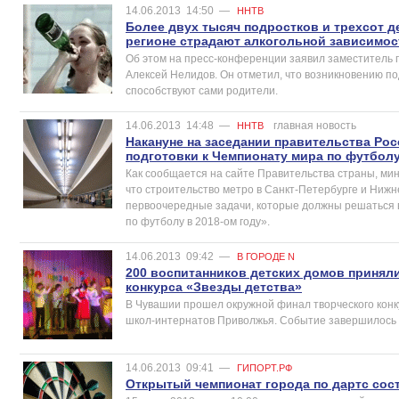
14.06.2013
14:50
—
ННТВ
Более двух тысяч подростков и трехсот д
регионе страдают алкогольной зависимо
Об этом на пресс-конференции заявил заместитель г
Алексей Нелидов. Он отметил, что возникновению по
способствуют сами родители.
14.06.2013
14:48
—
главная новость
ННТВ
Накануне на заседании правительства Ро
подготовки к Чемпионату мира по футболу
Как сообщается на сайте Правительства страны, ми
что строительство метро в Санкт-Петербурге и Нижн
первоочередные задачи, которые должны решаться 
по футболу в 2018-ом году».
14.06.2013
09:42
—
В ГОРОДЕ N
200 воспитанников детских домов приняли
конкурса «Звезды детства»
В Чувашии прошел окружной финал творческого конк
школ-интернатов Приволжья. Событие завершилось 
14.06.2013
09:41
—
ГИПОРТ.РФ
Открытый чемпионат города по дартс сос