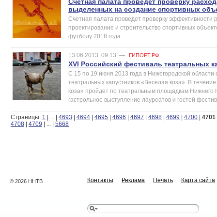
Счетная палата проведет проверку расхо
выделенных на создание спортивных объ
Счетная палата проведет проверку эффективности 
проектирование и строительство спортивных объект
футболу 2018 года
13.06.2013
09:13
—
ГИПОРТ.РФ
XVI Российский фестиваль театральных к
С 15 по 19 июня 2013 года в Нижегородской области
театральных капустников «Веселая коза». В течение
коза» пройдет по театральным площадкам Нижнего Н
гастрольное выступление лауреатов и гостей фестив
Страницы:
1
|
...
|
4693
|
4694
|
4695
|
4696
|
4697
|
4698
|
4699
|
4700
|
4701
4708
|
4709
|
...
|
5668
Контакты
Реклама
Печать
Карта сайта
© 2026 ННТВ