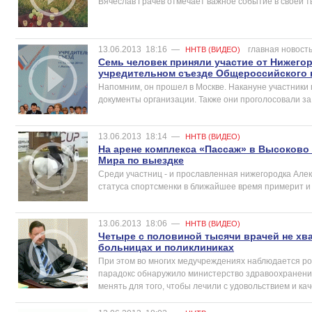
Вячеслав Грачев отмечает важное событие в своей т
13.06.2013
18:16
—
главная новост
ННТВ (ВИДЕО)
Семь человек приняли участие от Нижего
учредительном съезде Общероссийского 
Напомним, он прошел в Москве. Накануне участники
документы организации. Также они проголосовали з
13.06.2013
18:14
—
ННТВ (ВИДЕО)
На арене комплекса «Пассаж» в Высоково 
Мира по выездке
Среди участниц - и прославленная нижегородка Але
статуса спортсменки в ближайшее время примерит и
13.06.2013
18:06
—
ННТВ (ВИДЕО)
Четыре с половиной тысячи врачей не хв
больницах и поликлиниках
При этом во многих медучреждениях наблюдается ро
парадокс обнаружило министерство здравоохранения
менять для того, чтобы лечили с удовольствием и ка