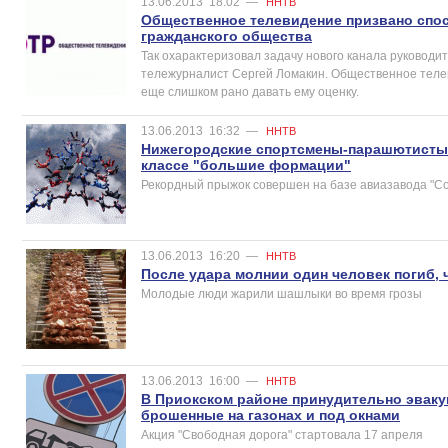
13.06.2013
18:02
—
ННТВ
Общественное телевидение призвано сп
гражданского общества
Так охарактеризовал задачу нового канала руковод
тележурналист Сергей Ломакин. Общественное теле
еще слишком рано давать ему оценку.
13.06.2013
16:32
—
ННТВ
Нижегородские спортсмены-парашютисты 
классе "большие формации"
Рекордный прыжок совершен на базе авиазавода "Со
13.06.2013
16:20
—
ННТВ
После удара молнии один человек погиб,
Молодые люди жарили шашлыки во время грозы
13.06.2013
16:00
—
ННТВ
В Приокском районе принудительно эвак
брошенные на газонах и под окнами
Акция "Свободная дорога" стартовала 17 апреля