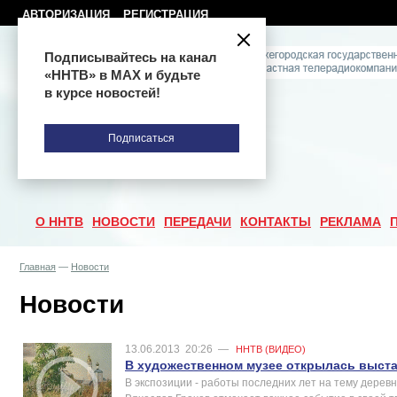
АВТОРИЗАЦИЯ
РЕГИСТРАЦИЯ
Подписывайтесь на канал
«ННТВ» в МАХ и будьте
в курсе новостей!
Подписаться
О ННТВ
НОВОСТИ
ПЕРЕДАЧИ
КОНТАКТЫ
РЕКЛАМА
Главная
—
Новости
Новости
13.06.2013
20:26
—
ННТВ (ВИДЕО)
В художественном музее открылась выста
В экспозиции - работы последних лет на тему дерев