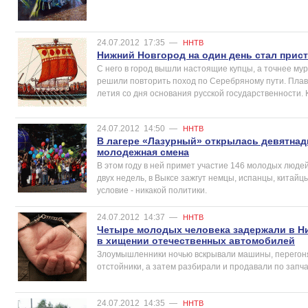
24.07.2012
17:35
—
ННТВ
Нижний Новгород на один день стал прис
С него в город вышли настоящие купцы, а точнее му
решили повторить поход по Серебряному пути. Плав
летия со дня основания русской государственности.
24.07.2012
14:50
—
ННТВ
В лагере «Лазурный» открылась девятна
молодежная смена
В этом году в ней примет участие 146 молодых люде
двух недель, в Выксе зажгут немцы, испанцы, китайц
условие - никакой политики.
24.07.2012
14:37
—
ННТВ
Четыре молодых человека задержали в Н
в хищении отечественных автомобилей
Злоумышленники ночью вскрывали машины, перегоня
отстойники, а затем разбирали и продавали по запч
24.07.2012
14:35
—
ННТВ