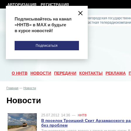
АВТОРИЗАЦИЯ
РЕГИСТРАЦИЯ
Подписывайтесь на канал
«ННТВ» в МАХ и будьте
в курсе новостей!
Подписаться
О ННТВ
НОВОСТИ
ПЕРЕДАЧИ
КОНТАКТЫ
РЕКЛАМА
Главная
—
Новости
Новости
25.07.2012
14:36
—
ННТВ
В поселок Троицкий Скит Арзамасского р
без проблем
Там появилась новая дорога с твердым покрытием. В