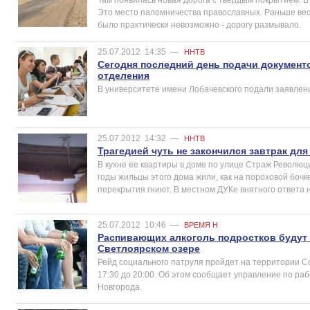
Это место паломничества православных. Раньше вес
было практически невозможно - дорогу размывало.
25.07.2012
14:35
—
ННТВ
Сегодня последний день подачи документо
отделения
В университете имени Лобачевского подали заявлен
25.07.2012
14:32
—
ННТВ
Трагедией чуть не закончился завтрак д
В кухне ее квартиры в доме по улице Страж Революц
годы жильцы этого дома жили, как на пороховой бочк
перекрытия гниют. В местном ДУКе внятного ответа 
25.07.2012
10:46
—
ВРЕМЯ Н
Распивающих алкоголь подростков будут 
Светлоярском озере
Рейд социального патруля пройдет на территории Со
17:30 до 20:00. Об этом сообщает управление по р
Новгорода.