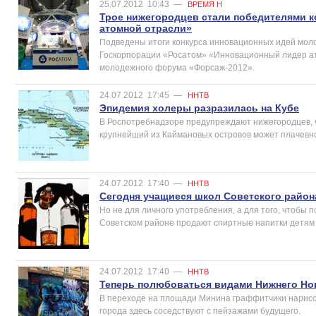
25.07.2012
10:43
—
ВРЕМЯ Н
Трое нижегородцев стали победителями 
атомной отрасли»
Подведены итоги конкурса инновационных идей мол
Госкорпорации «Росатом» «Инновационный лидер ат
молодежного форума «Форсаж-2012».
24.07.2012
17:45
—
ННТВ
Эпидемия холеры разразилась на Кубе
В Роспотребнадзоре предупреждают нижегородцев, ч
крупнейший из Каймановых островов может плачевно
24.07.2012
17:40
—
ННТВ
Сегодня учащиеся школ Советского район
Но не для личного употребления, а для того, чтобы п
Советском районе продают спиртные напитки детям
24.07.2012
17:40
—
ННТВ
Теперь полюбоваться видами Нижнего Но
В переходе на площади Минина граффитчики нарисо
города здесь соседствуют с пейзажами будущего.