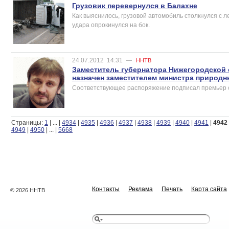
Грузовик перевернулся в Балахне
Как выяснилось, грузовой автомобиль столкнулся с 
удара опрокинулся на бок.
24.07.2012
14:31
—
ННТВ
Заместитель губернатора Нижегородской
назначен заместителем министра природн
Соответствующее распоряжение подписал премьер 
Страницы:
1
|
...
|
4934
|
4935
|
4936
|
4937
|
4938
|
4939
|
4940
|
4941
|
4942
4949
|
4950
|
...
|
5668
Контакты
Реклама
Печать
Карта сайта
© 2026 ННТВ