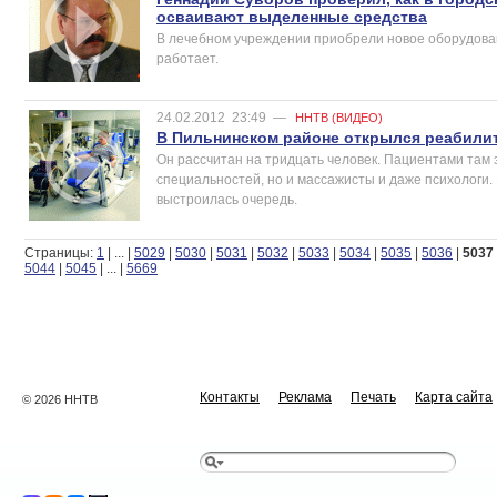
осваивают выделенные средства
В лечебном учреждении приобрели новое оборудовани
работает.
24.02.2012
23:49
—
ННТВ (ВИДЕО)
В Пильнинском районе открылся реабили
Он рассчитан на тридцать человек. Пациентами там 
специальностей, но и массажисты и даже психологи.
выстроилась очередь.
Страницы:
1
|
...
|
5029
|
5030
|
5031
|
5032
|
5033
|
5034
|
5035
|
5036
|
5037
5044
|
5045
|
...
|
5669
Контакты
Реклама
Печать
Карта сайта
© 2026 ННТВ