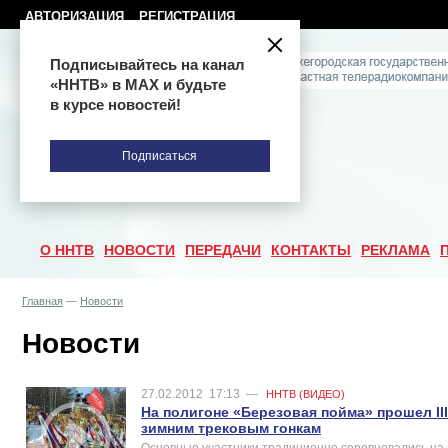
АВТОРИЗАЦИЯ
РЕГИСТРАЦИЯ
Подписывайтесь на канал
«ННТВ» в МАХ и будьте
в курсе новостей!
Подписаться
О ННТВ
НОВОСТИ
ПЕРЕДАЧИ
КОНТАКТЫ
РЕКЛАМА
Главная
—
Новости
Новости
27.02.2012
17:13
—
ННТВ (ВИДЕО)
На полигоне «Березовая пойма» прошел III
зимним трековым гонкам
Основные участники традиционно соревновались на 