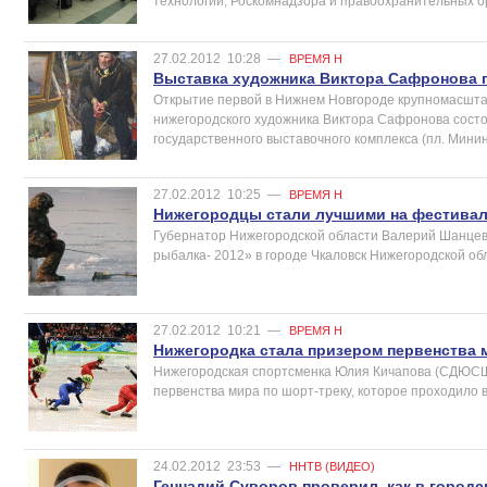
технологий, Роскомнадзора и правоохранительных о
27.02.2012
10:28
—
ВРЕМЯ Н
Выставка художника Виктора Сафронова 
Открытие первой в Нижнем Новгороде крупномасшта
нижегородского художника Виктора Сафронова состо
государственного выставочного комплекса (пл. Минина
27.02.2012
10:25
—
ВРЕМЯ Н
Нижегородцы стали лучшими на фестивал
Губернатор Нижегородской области Валерий Шанцев
рыбалка- 2012» в городе Чкаловск Нижегородской обл
27.02.2012
10:21
—
ВРЕМЯ Н
Нижегородка стала призером первенства 
Нижегородская спортсменка Юлия Кичапова (СДЮС
первенства мира по шорт-треку, которое проходило 
24.02.2012
23:53
—
ННТВ (ВИДЕО)
Геннадий Суворов проверил, как в город