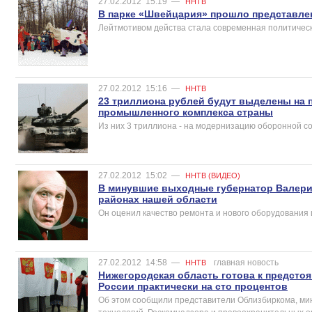
27.02.2012
15:19
—
ННТВ
В парке «Швейцария» прошло представле
Лейтмотивом действа стала современная политическа
27.02.2012
15:16
—
ННТВ
23 триллиона рублей будут выделены на 
промышленного комплекса страны
Из них 3 триллиона - на модернизацию оборонной с
27.02.2012
15:02
—
ННТВ (ВИДЕО)
В минувшие выходные губернатор Валер
районах нашей области
Он оценил качество ремонта и нового оборудования
27.02.2012
14:58
—
главная новость
ННТВ
Нижегородская область готова к предсто
России практически на сто процентов
Об этом сообщили представители Облизбиркома, м