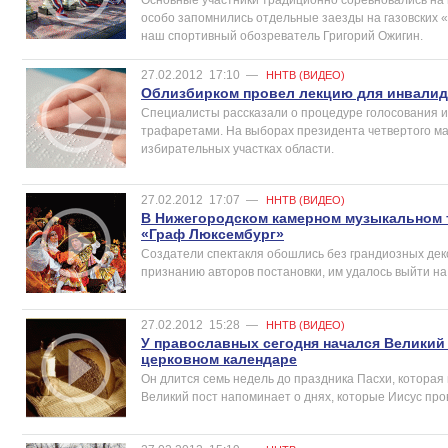
особо запомнились отдельные заезды на газовских «
наш спортивный обозреватель Григорий Ожигин.
27.02.2012
17:10
—
ННТВ (ВИДЕО)
Облизбирком провел лекцию для инвалид
Специалисты рассказали о процедуре голосования 
трафаретами. На выборах президента четвертого мар
избирательных участках области.
27.02.2012
17:07
—
ННТВ (ВИДЕО)
В Нижегородском камерном музыкальном т
«Граф Люксембург»
Создатели спектакля обошлись без грандиозных деко
признанию авторов постановки, им удалось выйти на
27.02.2012
15:28
—
ННТВ (ВИДЕО)
У православных сегодня начался Великий 
церковном календаре
Он длится семь недель до праздника Пасхи, которая 
Великий пост напоминает о днях, которые Иисус про