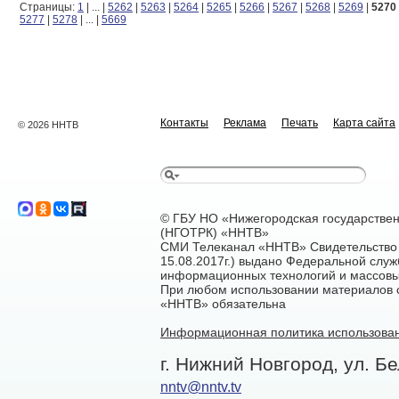
Страницы:
1
|
...
|
5262
|
5263
|
5264
|
5265
|
5266
|
5267
|
5268
|
5269
|
5270
5277
|
5278
|
...
|
5669
Контакты
Реклама
Печать
Карта сайта
© 2026 ННТВ
© ГБУ НО «Нижегородская государстве
(НГОТРК) «ННТВ»
СМИ Телеканал «ННТВ» Свидетельство 
15.08.2017г.) выдано Федеральной служ
информационных технологий и массовы
При любом использовании материалов са
«ННТВ» обязательна
Информационная политика использован
г. Нижний Новгород, ул. Бе
nntv@nntv.tv