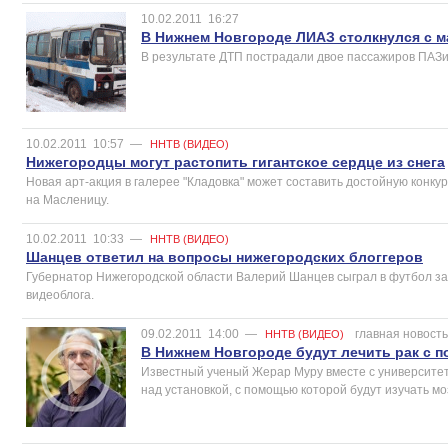
10.02.2011
16:27
В Нижнем Новгороде ЛИАЗ столкнулся с м
В результате ДТП пострадали двое пассажиров ПАЗи
10.02.2011
10:57
—
ННТВ (ВИДЕО)
Нижегородцы могут растопить гигантское сердце из снега
Новая арт-акция в галерее "Кладовка" может составить достойную конк
на Масленицу.
10.02.2011
10:33
—
ННТВ (ВИДЕО)
Шанцев ответил на вопросы нижегородских блоггеров
Губернатор Нижегородской области Валерий Шанцев сыграл в футбол за
видеоблога.
09.02.2011
14:00
—
главная новость
ННТВ (ВИДЕО)
В Нижнем Новгороде будут лечить рак с 
Известный ученый Жерар Муру вместе с университет
над установкой, с помощью которой будут изучать мо