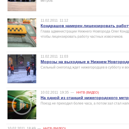
метров.
11.02.2011
11:12
Кондрашов намерен лицензировать работ
Глава администрации Нижнего Новгорода Олег Кондр
чтобы лицензировать работу частных извозчиков.
11.02.2011
11:03
Морозы на выходные в Нижнем Новгород
Сильный снегопад ждет нижегородцев в субботу и во
10.02.2011
19:35
—
ННТВ (ВИДЕО)
На одной из станций нижегородского мет
Поезд не приходил более часа, а потом зал стал нап
10.02.2011
18:49
—
ННТВ (ВИДЕО)