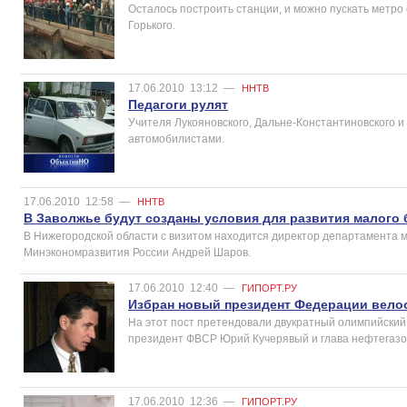
Осталось построить станции, и можно пускать метро
Горького.
17.06.2010
13:12
—
ННТВ
Педагоги рулят
Учителя Лукояновского, Дальне-Константиновского и
автомобилистами.
17.06.2010
12:58
—
ННТВ
В Заволжье будут созданы условия для развития малого 
В Нижегородской области с визитом находится директор департамента 
Минэкономразвития России Андрей Шаров.
17.06.2010
12:40
—
ГИПОРТ.РУ
Избран новый президент Федерации вело
На этот пост претендовали двукратный олимпийский
президент ФВСР Юрий Кучерявый и глава нефтегазов
17.06.2010
12:36
—
ГИПОРТ.РУ