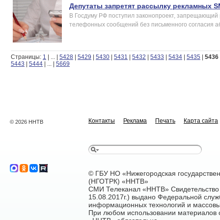
Депутаты запретят рассылку рекламных S
В Госдуму РФ поступил законопроект, запрещающий
телефонных сообщений без письменного согласия а
Страницы:
1
|
...
|
5428
|
5429
|
5430
|
5431
|
5432
|
5433
|
5434
|
5435
|
5436
5443
|
5444
|
...
|
5669
Контакты
Реклама
Печать
Карта сайта
© 2026 ННТВ
© ГБУ НО «Нижегородская государстве
(НГОТРК) «ННТВ»
СМИ Телеканал «ННТВ» Свидетельство 
15.08.2017г.) выдано Федеральной служ
информационных технологий и массовы
При любом использовании материалов са