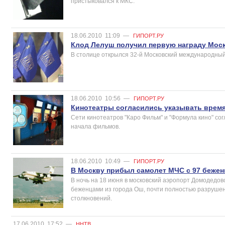
пристыковался к МКС.
18.06.2010
11:09
—
ГИПОРТ.РУ
Клод Лелуш получил первую награду Мос
В столице открылся 32-й Московский международны
18.06.2010
10:56
—
ГИПОРТ.РУ
Кинотеатры согласились указывать время
Сети кинотеатров "Каро Фильм" и "Формула кино" со
начала фильмов.
18.06.2010
10:49
—
ГИПОРТ.РУ
В Москву прибыл самолет МЧС с 97 бежен
В ночь на 18 июня в московский аэропорт Домодедо
беженцами из города Ош, почти полностью разрушен
столкновений.
17.06.2010
17:52
—
ННТВ