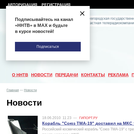
АВТОРИЗАЦИЯ
РЕГИСТРАЦИЯ
Подписывайтесь на канал
«ННТВ» в МАХ и будьте
в курсе новостей!
Подписаться
О ННТВ
НОВОСТИ
ПЕРЕДАЧИ
КОНТАКТЫ
РЕКЛАМА
Главная
—
Новости
Новости
18.06.2010
11:23
—
ГИПОРТ.РУ
Корабль "Союз ТМА-19" доставил на МКС 
Российский космический корабль "Союз ТМА-19" с тр