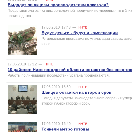
Выдадут ли акцизы производителям алкоголя?
Представители рынка ликеро-водочной продукции не уверены, что в бли
производство.
17.06.2010
17:43
—
ННТВ
Будут деньги - будут и компенсации
Региональная программа по утилизации старых авт
июле.
17.06.2010
17:12
—
ННТВ
10 районов Нижегородской области остаются без энерго
Работы по ликвидации последствий урагана продолжаются.
17.06.2010
16:59
—
ННТВ
Шанцев остается на второй срок
Сегодня депутаты Законодательного собрания утве
второй губернаторский срок.
17.06.2010
16:40
—
ННТВ
Тоннели метро готовы