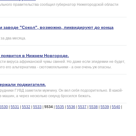
нального правительства сообщил губернатор Нижегородской области
м заводе "Сокол", возможно, ликвидируют до конца
за два месяца.
появится в Нижнем Новгороде.
сти вируса африканской чумы свиней. Но даже если эпидемии не будет,
то его альтернатива - скотомогильники - а они очень уж опасны.
ержали поджигателя.
трудники ГУВД заметили мужчину. Он вел себя подозрительно. В какой-
з машин, а через несколько секунд бросился бежать.
5530
|
5531
|
5532
|
5533
|
5534
|
5535
|
5536
|
5537
|
5538
|
5539
|
5540
|