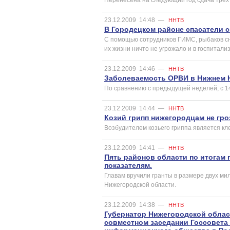
23.12.2009
14:48
—
ННТВ
В Городецком районе спасатели 
С помощью сотрудников ГИМС, рыбаков сня
их жизни ничто не угрожало и в госпитали
23.12.2009
14:46
—
ННТВ
Заболеваемость ОРВИ в Нижнем Н
По сравнению с предыдущей неделей, с 1
23.12.2009
14:44
—
ННТВ
Козий грипп нижегородцам не гро
Возбудителем козьего гриппа является к
23.12.2009
14:41
—
ННТВ
Пять районов области по итогам
показателям.
Главам вручили гранты в размере двух м
Нижегородской области.
23.12.2009
14:38
—
ННТВ
Губернатор Нижегородской облас
совместном заседании Госсовета