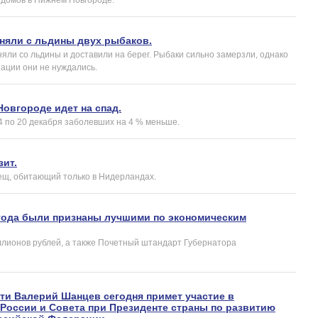
сняли с льдины двух рыбаков.
ли со льдины и доставили на берег. Рыбаки сильно замерзли, однако
зации они не нуждались.
овгороде идет на спад.
4 по 20 декабря заболевших на 4 % меньше.
зит.
лещ, обитающий только в Нидерландах.
 года были признаны лучшими по экономическим
иллионов рублей, а также Почетный штандарт Губернатора
ти Валерий Шанцев сегодня примет участие в
 России и Совета при Президенте страны по развитию