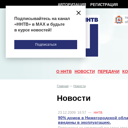
АВТОРИЗАЦИЯ
РЕГИСТРАЦИЯ
Подписывайтесь на канал
«ННТВ» в МАХ и будьте
в курсе новостей!
Подписаться
О ННТВ
НОВОСТИ
ПЕРЕДАЧИ
КО
Главная
—
Новости
Новости
23.12.2009
16:57
—
ННТВ
90% домов в Нижегородской облас
введены в эксплуатацию.
Перенесена на следующий год сдача трех