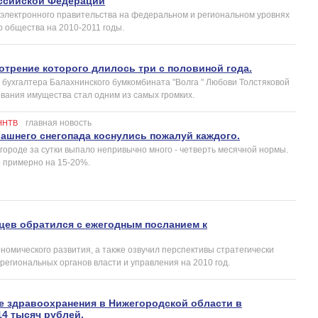
ссийской Федерации
 электронного правительства на федеральном и региональном уровнях
 общества на 2010-2011 годы.
отрение которого длилось три с половиной года.
бухгалтера Балахнинского бумкомбината "Волга " Любови Толстяковой
вания имущества стал одним из самых громких.
главная новость
ННТВ
ашнего снегопада коснулись пожалуй каждого.
городе за сутки выпало непривычно много - четверть месячной нормы.
 примерно на 15-20%.
цев обратился с ежегодным посланием к
ономического развития, а также озвучил перспективы стратегически
региональных органов власти и управления на 2010 год.
ре здравоохранения в Нижегородской области в
4 тысяч рублей.