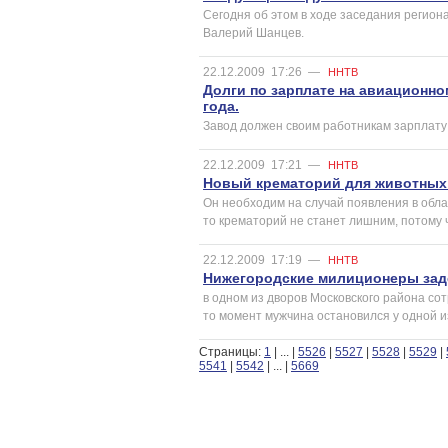
Сегодня об этом в ходе заседания регио
Валерий Шанцев.
22.12.2009
17:26
—
ННТВ
Долги по зарплате на авиационно
года.
Завод должен своим работникам зарплату 
22.12.2009
17:21
—
ННТВ
Новый крематорий для животных 
Он необходим на случай появления в обла
то крематорий не станет лишним, потому ч
22.12.2009
17:19
—
ННТВ
Нижегородские милиционеры зад
в одном из дворов Московского района со
то момент мужчина остановился у одной и
Страницы:
1
|
...
|
5526
|
5527
|
5528
|
5529
|
5541
|
5542
|
...
|
5669