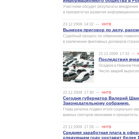
информационного общества в Ро
Участники обсудят результаты внедрения
и приоритетах развития информационного
23.12.2009
14:32
—
ННТВ
Вынесен приговор по делу, рассм
Судебный процесс по обвинению главного 
в заключении фиктивных договоров страхо
22.12.2009
17:32
—
Последствия вчер
Осадков в Нижнем Нов
Число аварий выросло
22.12.2009
17:30
—
ННТВ
Сегодня губернатор Валерий Шан
Законодательному собранию.
Глава региона подвел итоги социально-эк
важных секторов экономики и приоритеты 
22.12.2009
17:28
—
ННТВ
Средняя заработная плата в сфе
следующем году составит более 1