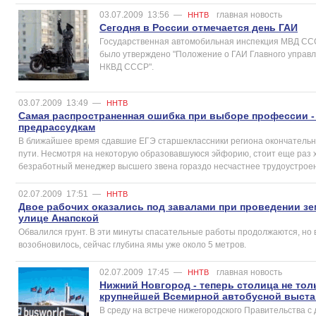
03.07.2009
13:56
—
главная новость
ННТВ
Сегодня в России отмечается день ГАИ
Государственная автомобильная инспекция МВД СССР
было yтвepждeнo "Положение o ГАИ Главного управ
НКВД CCCP".
03.07.2009
13:49
—
ННТВ
Самая распространенная ошибка при выборе профессии -
предрассудкам
В ближайшее время сдавшие ЕГЭ старшеклаcсники региона окончательн
пути. Несмотря на некоторую образовавшуюся эйфорию, стоит еще раз 
безработный менеджер высшего звена гораздо несчастнее трудоустроен
02.07.2009
17:51
—
ННТВ
Двое рабочих оказались под завалами при проведении зе
улице Анапской
Обвалился грунт. В эти минуты спасательные работы продолжаются, но
возобновилось, сейчас глубина ямы уже около 5 метров.
02.07.2009
17:45
—
главная новость
ННТВ
Нижний Новгород - теперь столица не тол
крупнейшей Всемирной автобусной выста
В среду на встрече нижегородского Правительства с