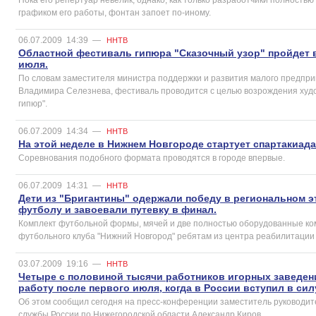
графиком его работы, фонтан запоет по-иному.
06.07.2009
14:39
—
ННТВ
Областной фестиваль гипюра "Сказочный узор" пройдет в
июля.
По словам заместителя министра поддержки и развития малого предпр
Владимира Селезнева, фестиваль проводится с целью возрождения худ
гипюр".
06.07.2009
14:34
—
ННТВ
На этой неделе в Нижнем Новгороде стартует спартакиад
Соревнования подобного формата проводятся в городе впервые.
06.07.2009
14:31
—
ННТВ
Дети из "Бригантины" одержали победу в региональном э
футболу и завоевали путевку в финал.
Комплект футбольной формы, мячей и две полностью оборудованные ком
футбольного клуба "Нижний Новгород" ребятам из центра реабилитации 
03.07.2009
19:16
—
ННТВ
Четыре с половиной тысячи работников игорных заведен
работу после первого июля, когда в России вступил в сил
Об этом сообщил сегодня на пресс-конференции заместитель руководи
службы России по Нижегородской области Александр Киров.