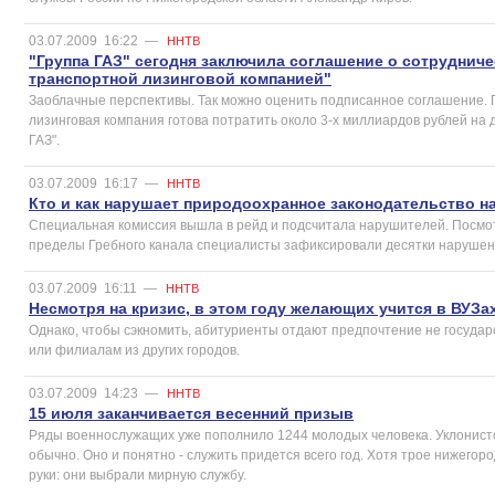
03.07.2009
16:22
—
ННТВ
"Группа ГАЗ" сегодня заключила соглашение о сотрудниче
транспортной лизинговой компанией"
Заоблачные перспективы. Так можно оценить подписанное соглашение. 
лизинговая компания готова потратить около 3-х миллиардов рублей на
ГАЗ".
03.07.2009
16:17
—
ННТВ
Кто и как нарушает природоохранное законодательство н
Специальная комиссия вышла в рейд и подсчитала нарушителей. Посмот
пределы Гребного канала специалисты зафиксировали десятки нарушен
03.07.2009
16:11
—
ННТВ
Несмотря на кризис, в этом году желающих учится в ВУЗа
Однако, чтобы сэкномить, абитуриенты отдают предпочтение не госуда
или филиалам из других городов.
03.07.2009
14:23
—
ННТВ
15 июля заканчивается весенний призыв
Ряды военнослужащих уже пополнило 1244 молодых человека. Уклонисто
обычно. Оно и понятно - служить придется всего год. Хотя трое нижегоро
руки: они выбрали мирную службу.