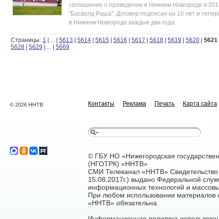
соглашение о проведении в Нижнем Новгороде в 201
"Басволд Раша". Договор подписан на 10 лет и тепер
в Нижнем Новгороде каждые два года.
Страницы:
1
|
...
|
5613
|
5614
|
5615
|
5616
|
5617
|
5618
|
5619
|
5620
|
5621
5628
|
5629
|
...
|
5669
Контакты
Реклама
Печать
Карта сайта
© 2026 ННТВ
© ГБУ НО «Нижегородская государстве
(НГОТРК) «ННТВ»
СМИ Телеканал «ННТВ» Свидетельство 
15.08.2017г.) выдано Федеральной служ
информационных технологий и массовы
При любом использовании материалов са
«ННТВ» обязательна
Информационная политика использован