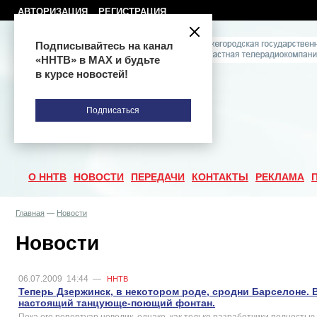
АВТОРИЗАЦИЯ
РЕГИСТРАЦИЯ
Подписывайтесь на канал
«ННТВ» в МАХ и будьте
в курсе новостей!
Подписаться
О ННТВ
НОВОСТИ
ПЕРЕДАЧИ
КОНТАКТЫ
РЕКЛАМА
Главная
—
Новости
Новости
06.07.2009
14:44
—
ННТВ
Теперь Дзержинск, в некотором роде, сродни Барселоне. 
настоящий танцующе-поющий фонтан.
Пока его репертуар невелик, однако, как только разработчики полностью