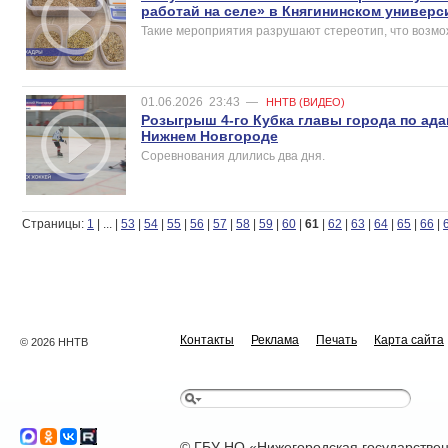
работай на селе» в Княгининском универс
Такие мероприятия разрушают стереотип, что возмож
01.06.2026
23:43
—
ННТВ (ВИДЕО)
Розыгрыш 4-го Кубка главы города по ад
Нижнем Новгороде
Соревнования длились два дня.
Страницы:
1
|
...
|
53
|
54
|
55
|
56
|
57
|
58
|
59
|
60
|
61
|
62
|
63
|
64
|
65
|
66
|
Контакты
Реклама
Печать
Карта сайта
© 2026 ННТВ
© ГБУ НО «Нижегородская государстве