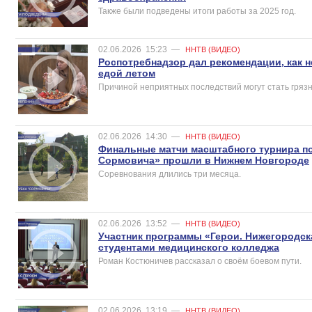
Также были подведены итоги работы за 2025 год.
02.06.2026
15:23
—
ННТВ (ВИДЕО)
Роспотребнадзор дал рекомендации, как 
едой летом
Причиной неприятных последствий могут стать гряз
02.06.2026
14:30
—
ННТВ (ВИДЕО)
Финальные матчи масштабного турнира п
Сормовича» прошли в Нижнем Новгороде
Соревнования длились три месяца.
02.06.2026
13:52
—
ННТВ (ВИДЕО)
Участник программы «Герои. Нижегородск
студентами медицинского колледжа
Роман Костюничев рассказал о своём боевом пути.
02.06.2026
13:19
—
ННТВ (ВИДЕО)