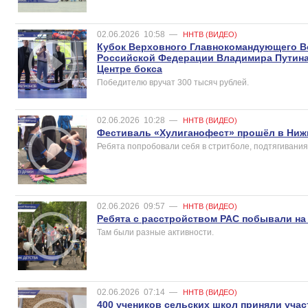
02.06.2026
10:58
—
ННТВ (ВИДЕО)
Кубок Верховного Главнокомандующего 
Российской Федерации Владимира Путина
Центре бокса
Победителю вручат 300 тысяч рублей.
02.06.2026
10:28
—
ННТВ (ВИДЕО)
Фестиваль «Хулиганофест» прошёл в Нижн
Ребята попробовали себя в стритболе, подтягиваниях
02.06.2026
09:57
—
ННТВ (ВИДЕО)
Ребята с расстройством РАС побывали на
Там были разные активности.
02.06.2026
07:14
—
ННТВ (ВИДЕО)
400 учеников сельских школ приняли учас