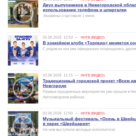
Двух выпускников в Нижегородской облас
использование телефона и шпаргалки
Экзамены стартовали 1 июня.
02.06.2026
12:53
—
ННТВ (ВИДЕО)
В хоккейном клубе «Торпедо» меняется со
С рядом из них уже официально попрощались, други
02.06.2026
12:15
—
ННТВ (ВИДЕО)
Традиционный городской проект «Всем д
Новгороде
Первые праздничные мероприятия уже прошли в Ниж
Автозаводском районах.
02.06.2026
12:00
—
ННТВ (ВИДЕО)
Музыкальный фестиваль «Осень в Швейца
в парке «Швейцария»
На нем выступили молодые исполнители.