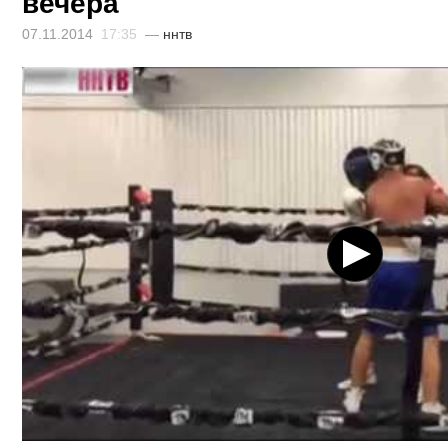
вечера
07.11.2014
17:35
—
ннтв