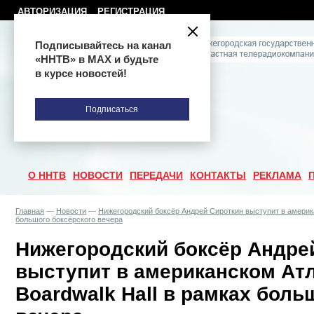
АВТОРИЗАЦИЯ
РЕГИСТРАЦИЯ
Подписывайтесь на канал
«ННТВ» в МАХ и будьте
в курсе новостей!
Подписаться
О ННТВ
НОВОСТИ
ПЕРЕДАЧИ
КОНТАКТЫ
РЕКЛАМА
Главная
—
Новости
—
Нижегородский боксёр Андрей Сироткин выступит в америка
большого боксёрского вечера
Нижегородский боксёр Андре
выступит в американском Атл
Boardwalk Hall в рамках боль