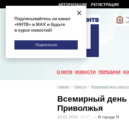
АВТОРИЗАЦИЯ
РЕГИСТРАЦИЯ
Подписывайтесь на канал
«ННТВ» в МАХ и будьте
в курсе новостей!
Подписаться
О ННТВ
НОВОСТИ
ПЕРЕДАЧИ
КО
Главная
—
Новости
—
Всемирный день снега о
Всемирный день 
Приволжья
14.01.2015
08:37
—
В городе N