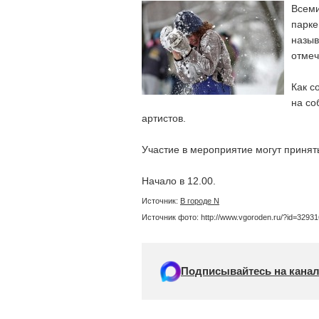
Всеми
парке
назыв
отмеч
Как с
на со
артистов.
Участие в мероприятие могут принят
Начало в 12.00.
Источник:
В городе N
Источник фото: http://www.vgoroden.ru/?id=32931
Подписывайтесь на канал