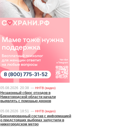
05.08.2026
20:38
—
ННТВ (видео)
Незаконный сброс отходов в
Нижегородской области начали
выявлять с помощью дронов
05.08.2026
18:51
—
ННТВ (видео)
Брендированный состав с информацией
о предстоящих выборах запустили в
нижегородском метро