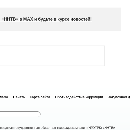
 «ННТВ» в МАХ и будьте в курсе новостей!
клама
Печать
Карта сайта
Противодействие коррупции
Закупочная 
ородская государственная областная телерадиокомпания (НГОТРК) «ННТВ»