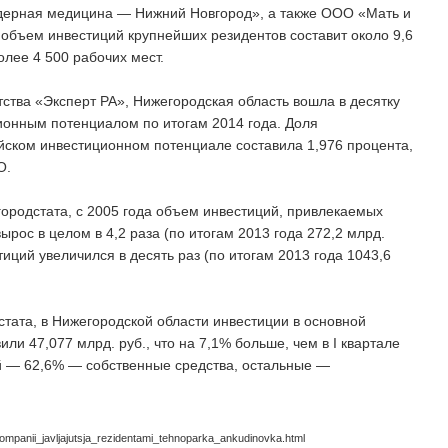
ядерная медицина — Нижний Новгород», а также ООО «Мать и
объем инвестиций крупнейших резидентов составит около 9,6
олее 4 500 рабочих мест.
ства «Эксперт РА», Нижегородская область вошла в десятку
ионным потенциалом по итогам 2014 года. Доля
йском инвестиционном потенциале составила 1,976 процента,
О.
ородстата, с 2005 года объем инвестиций, привлекаемых
ырос в целом в 4,2 раза (по итогам 2013 года 272,2 млрд.
иций увеличился в десять раз (по итогам 2013 года 1043,6
стата, в Нижегородской области инвестиции в основной
вили 47,077 млрд. руб., что на 7,1% больше, чем в I квартале
ий — 62,6% — собственные средства, остальные —
mpanii_javljajutsja_rezidentami_tehnoparka_ankudinovka.html