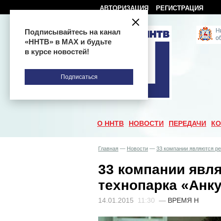
АВТОРИЗАЦИЯ
РЕГИСТРАЦИЯ
Подписывайтесь на канал
«ННТВ» в МАХ и будьте
в курсе новостей!
Подписаться
О ННТВ
НОВОСТИ
ПЕРЕДАЧИ
КО
Главная
—
Новости
—
33 компании являются р
33 компании явл
технопарка «Анк
14.01.2015
11:30
—
ВРЕМЯ Н