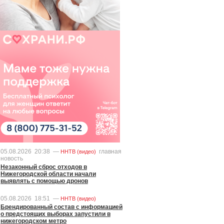
05.08.2026
20:38
—
главная
ННТВ (видео)
новость
Незаконный сброс отходов в
Нижегородской области начали
выявлять с помощью дронов
05.08.2026
18:51
—
ННТВ (видео)
Брендированный состав с информацией
о предстоящих выборах запустили в
нижегородском метро