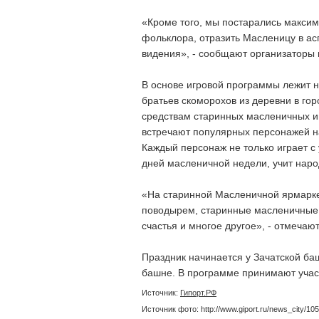
«Кроме того, мы постарались максим
фольклора, отразить Масленицу в асп
видения», - сообщают организаторы 
В основе игровой программы лежит н
братьев скоморохов из деревни в го
средствам старинных масленичных иг
встречают популярных персонажей нар
Каждый персонаж не только играет с
дней масленичной недели, учит наро
«На старинной Масленичной ярмарке
поводырем, старинные масленичные 
счастья и многое другое», - отмечаю
Праздник начинается у Зачатской ба
башне. В программе принимают учас
Источник:
Гипорт.РФ
Источник фото: http://www.giport.ru/news_city/10