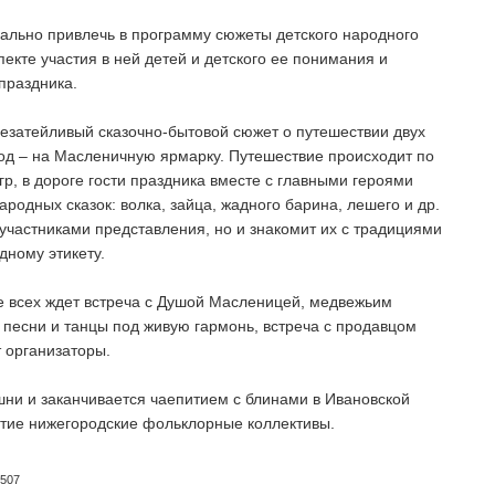
ально привлечь в программу сюжеты детского народного
екте участия в ней детей и детского ее понимания и
праздника.
езатейливый сказочно-бытовой сюжет о путешествии двух
род – на Масленичную ярмарку. Путешествие происходит по
р, в дороге гости праздника вместе с главными героями
одных сказок: волка, зайца, жадного барина, лешего и др.
 участниками представления, но и знакомит их с традициями
дному этикету.
 всех ждет встреча с Душой Масленицей, медвежьим
песни и танцы под живую гармонь, встреча с продавцом
т организаторы.
шни и заканчивается чаепитием с блинами в Ивановской
тие нижегородские фольклорные коллективы.
5507