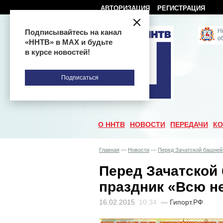
АВТОРИЗАЦИЯ
РЕГИСТРАЦИЯ
Подписывайтесь на канал
«ННТВ» в МАХ и будьте
в курсе новостей!
Подписаться
О ННТВ
НОВОСТИ
ПЕРЕДАЧИ
КО
Главная
—
Новости
—
Перед Зачатской башней
Перед Зачатской
праздник «Всю н
16.02.2015
10:34
—
Гипорт.РФ