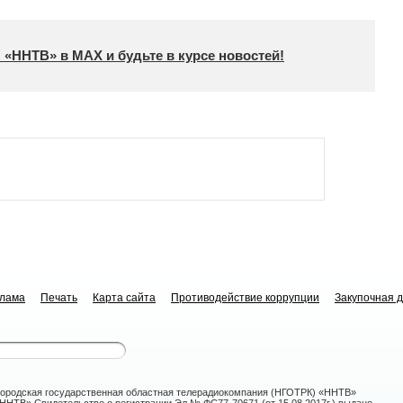
 «ННТВ» в МАХ и будьте в курсе новостей!
клама
Печать
Карта сайта
Противодействие коррупции
Закупочная 
ородская государственная областная телерадиокомпания (НГОТРК) «ННТВ»