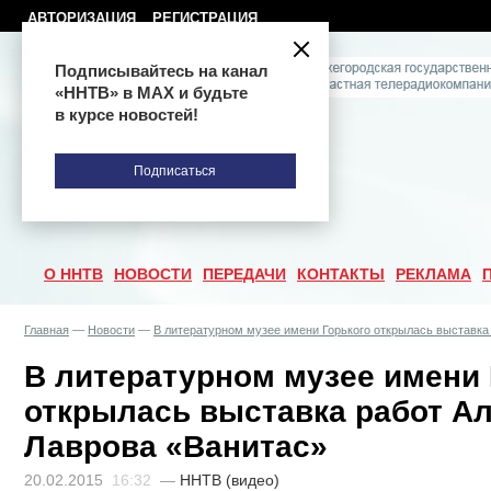
АВТОРИЗАЦИЯ
РЕГИСТРАЦИЯ
Подписывайтесь на канал
«ННТВ» в МАХ и будьте
в курсе новостей!
Подписаться
О ННТВ
НОВОСТИ
ПЕРЕДАЧИ
КОНТАКТЫ
РЕКЛАМА
Главная
—
Новости
—
В литературном музее имени Горького открылась выставка
В литературном музее имени 
открылась выставка работ А
Лаврова «Ванитас»
20.02.2015
16:32
—
ННТВ (видео)