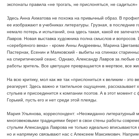
экспонаты правила «не трогать, не прислоняться, не садиться»
Здесь Анна Ахматова не похожа на привычный образ. В профиль 
ее изображают в учебниках литературы. Грузная, в последние 
немало потерь и испытаний, она здесь такая, какой ее запечат
Лавров. Новая выставка художника полна смыслов и вопросов.
«серебряного века» - кроме Анны Андреевны, Марина Цветаева
Пастернак, Есенин и Маяковский - выбиты на спинках старинны
на спиритический сеанс. Однако, Александр Лавров за любые с
работы зритель. Все цветущее превращается в мертвое, все жи
На всю критику, мол как же так «прислониться к великим - это 
реагирует. Здесь важно и тактильное ощущение, рассказывает х
стульев и присоединится к компании поэтов. А в этот момент 
Горький, пусть его и нет среди этой плеяды.
Мария Ульянова, корреспондент: «Неожиданно литературный м
многовековыми традициями берет в свои стены работы совреме
стульям Александра Лаврова не только идеально вписываются 
но и напрямую связывают нас с Алексеем Максимович. Наприме