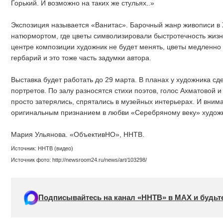
Горький. И возможно на таких же стульях..»
Экспозиция называется «Ванитас». Барочный жанр живописи в 
натюрмортом, где цветы символизировали быстротечность жизни
центре композиции художник не будет менять, цветы медленно
гербарий и это тоже часть задумки автора.
Выставка будет работать до 29 марта. В планах у художника сд
портретов. По залу разносятся стихи поэтов, голос Ахматовой и
просто затерялись, спрятались в музейных интерьерах. И вним
оригинальным признанием в любви «Серебряному веку» худож
Мария Ульянова. «ОбъективНО», ННТВ.
Источник: ННТВ (видео)
Источник фото: http://newsroom24.ru/news/art/103298/
Подписывайтесь на канал «ННТВ» в МАХ и будьте