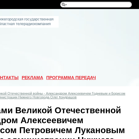
НТАКТЫ
РЕКЛАМА
ПРОГРАММА ПЕРЕДАЧ
икой Отечественной войны - Александром Алексеевичем Годневым и Борисом
инистрации Нижнего Новгорода Олег Кондрашов
ами Великой Отечественной
дром Алексеевичем
исом Петровичем Лукановым