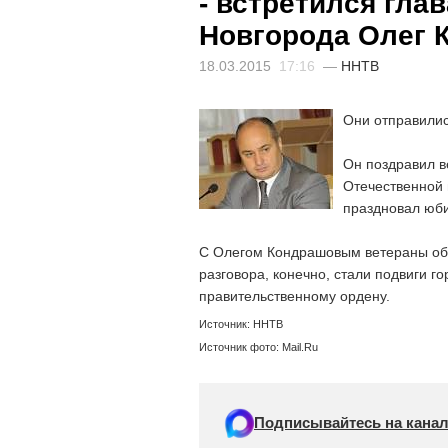
- встретился гла
Новгорода Олег 
18.03.2015
17:16
—
ННТВ
Они отправилис
Он поздравил в
Отечественной 
праздновал юби
С Олегом Кондрашовым ветераны обс
разговора, конечно, стали подвиги г
правительственному ордену.
Источник: ННТВ
Источник фото: Mail.Ru‎
Подписывайтесь на канал