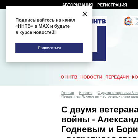
АВТОРИЗАЦИЯ
РЕГИСТРАЦИЯ
Подписывайтесь на канал
«ННТВ» в МАХ и будьте
в курсе новостей!
Подписаться
О ННТВ
НОВОСТИ
ПЕРЕДАЧИ
КО
Главная
—
Новости
—
С двумя ветеранами Вел
Петровичем Лукановым - встретился глава адм
С двумя ветеран
войны - Алексан
Годневым и Бор