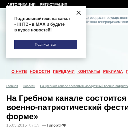
АВТОРИЗАЦИЯ
РЕГИСТРАЦИЯ
Подписывайтесь на канал
«ННТВ» в МАХ и будьте
в курсе новостей!
Подписаться
О ННТВ
НОВОСТИ
ПЕРЕДАЧИ
КОНТАКТЫ
РЕКЛАМА
Главная
—
Новости
—
На Гребном канале состоится молодежный военно-патриот
На Гребном канале состоитс
военно-патриотический фест
форме»
15.05.2015
07:19
—
Гипорт.РФ