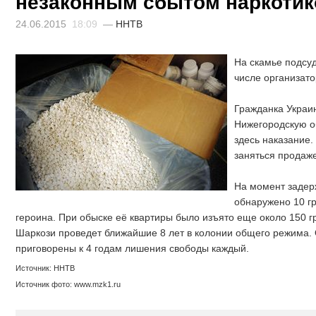
незаконным сбытом наркотик
24.06.2015
18:09
—
ННТВ
На скамье подсуд
числе организат
Гражданка Украин
Нижегородскую об
здесь наказание.
заняться продаже
На момент задер
обнаружено 10 г
героина. При обыске её квартиры было изъято еще около 150 
Шаркози проведет ближайшие 8 лет в колонии общего режима.
приговорены к 4 годам лишения свободы каждый.
Источник: ННТВ
Источник фото: www.mzk1.ru