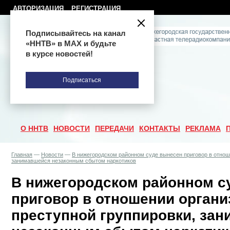
АВТОРИЗАЦИЯ
РЕГИСТРАЦИЯ
Подписывайтесь на канал
«ННТВ» в МАХ и будьте
в курсе новостей!
Подписаться
О ННТВ
НОВОСТИ
ПЕРЕДАЧИ
КОНТАКТЫ
РЕКЛАМА
Главная
—
Новости
—
В нижегородском районном суде вынесен приговор в отнош
занимавшейся незаконным сбытом наркотиков
В нижегородском районном с
приговор в отношении орган
преступной группировки, за