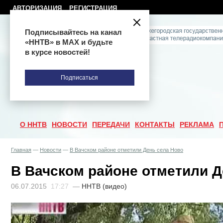
АВТОРИЗАЦИЯ
РЕГИСТРАЦИЯ
Подписывайтесь на канал
«ННТВ» в МАХ и будьте
в курсе новостей!
Подписаться
О ННТВ
НОВОСТИ
ПЕРЕДАЧИ
КОНТАКТЫ
РЕКЛАМА
Главная
—
Новости
—
В Вачском районе отметили День села Ново
В Вачском районе отметили Д
06.07.2015
17:27
—
ННТВ (видео)