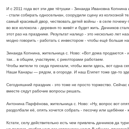
И с 2011 года вот эти две тётушки - Зинаида Ивановна Копни
- стали собирать односельчан, соорудили сцену из колхозной те
самый красивый двор, чествовать детей войны - в селе почему-т
во все колокола - деревня-то живёт и будет жить. Дачников стал
этот раз на празднике. Результат налицо - это несколько лет на
модно говорить - работать с инвестором - чтобы ещё больше на
Зинаида Копнина, жительница с. Ново: «Вот дома продаются - 
так... в общем, участвуем, с риелторами работаем.
Чтобы жители то сюда приехали, чтобы жили здесь, вот одна се
Наши Канары — рядом, в огороде. И наш Египет тоже где-то здес
Сегодняшний праздник - это тоже не просто торжество. Сейчас 
вместе сядут рабочие вопросы решать.
Антонина Парфёнова, жительница с. Ново: «Ну, вопрос вот опят
раздолбали её, опять хочется собрать - песочку или щебёнки - 
Кстати, селу действительно есть чем привлечь дачников да турис