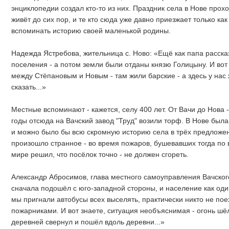
энциклопедии создал кто-то из них. Праздник села в Нове проход
живёт до сих пор, и те кто сюда уже давно приезжает только как
вспоминать историю своей маленькой родины.
Надежда Ястребова, жительница с. Ново: «Ещё как папа расска
поселения - а потом земли были отданы князю Голицыну. И вот у
между Стёпановым и Новым - там жили барские - а здесь у на
сказать...»
Местные вспоминают - кажется, селу 400 лет. От Вачи до Нова -
годы отсюда на Вачский завод "Труд" возили торф. В Нове была
и можно было бы всю скромную историю села в трёх предложен
произошло странное - во время пожаров, бушевавших тогда по вс
мире решил, что посёлок точно - не должен сгореть.
Александр Абросимов, глава местного самоуправления Вачског
сначала подошёл с юго-западной стороны, и население как один
мы пригнали автобусы всех выселять, практически никто не поех
пожарниками. И вот знаете, ситуация необъяснимая - огонь шё
деревней свернул и пошёл вдоль деревни...»