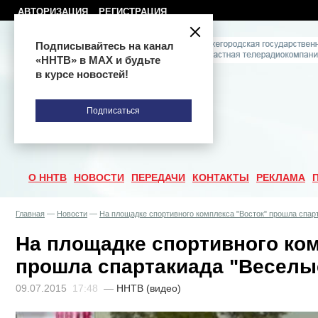
АВТОРИЗАЦИЯ
РЕГИСТРАЦИЯ
Подписывайтесь на канал
«ННТВ» в МАХ и будьте
в курсе новостей!
Подписаться
О ННТВ
НОВОСТИ
ПЕРЕДАЧИ
КОНТАКТЫ
РЕКЛАМА
Главная
—
Новости
—
На площадке спортивного комплекса "Восток" прошла спар
На площадке спортивного ком
прошла спартакиада "Веселы
09.07.2015
17:48
—
ННТВ (видео)