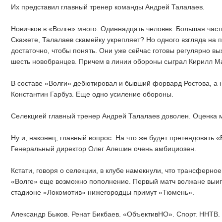
Их представил главный тренер команды Андрей Талалаев.
Новичков в «Волге» много. Одиннадцать человек. Большая част
Скажете, Талалаев скамейку укрепляет? Но одного взгляда на 
достаточно, чтобы понять. Они уже сейчас готовы регулярно вы
шесть новобранцев. Причем в линии обороны сыграл Кирилл Ма
В составе «Волги» дебютировал и бывший форвард Ростова, а
Константин Гарбуз. Еще одно усиление обороны.
Селекцией главный тренер Андрей Талалаев доволен. Оценка м
Ну и, наконец, главный вопрос. На что же будет претендовать «
Генеральный директор Олег Алешин очень амбициозен.
Кстати, говоря о селекции, в клубе намекнули, что трансферное
«Волге» еще возможно пополнение. Первый матч волжане выигр
стадионе «Локомотив» нижегородцы примут «Тюмень».
Александр Быков. Ренат Бикбаев. «ОбъективНО». Спорт. ННТВ.