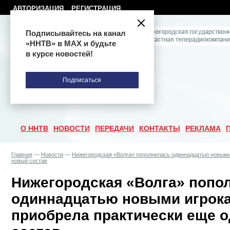
АВТОРИЗАЦИЯ
РЕГИСТРАЦИЯ
Подписывайтесь на канал
«ННТВ» в МАХ и будьте
в курсе новостей!
Подписаться
О ННТВ
НОВОСТИ
ПЕРЕДАЧИ
КОНТАКТЫ
РЕКЛАМА
Главная
—
Новости
—
Нижегородская «Волга» пополнилась одиннадцатью новыми 
новый состав
Нижегородская «Волга» попо
одиннадцатью новыми игрокам
приобрела практически еще 