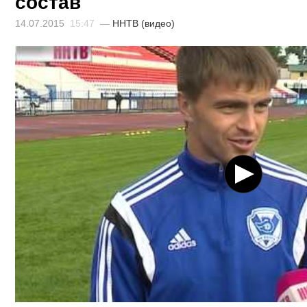
состав
14.07.2015
15:47
—
ННТВ (видео)