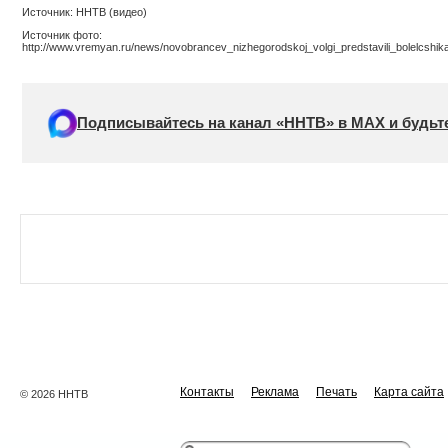
Источник: ННТВ (видео)
Источник фото:
http://www.vremyan.ru/news/novobrancev_nizhegorodskoj_volgi_predstavili_bolelcshika
Подписывайтесь на канал «ННТВ» в МАХ и будьте
Контакты
Реклама
Печать
Карта сайта
© 2026 ННТВ