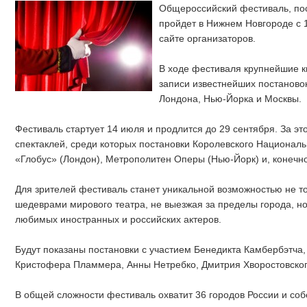
Общероссийский фестиваль, пос
пройдет в Нижнем Новгороде с 
сайте организаторов.
В ходе фестиваля крупнейшие к
записи известнейших постаново
Лондона, Нью-Йорка и Москвы.
Фестиваль стартует 14 июля и продлится до 29 сентября. За эт
спектаклей, среди которых постановки Королевского Националь
«Глобус» (Лондон), Метрополитен Оперы (Нью-Йорк) и, конечно
Для зрителей фестиваль станет уникальной возможностью не т
шедеврами мирового театра, не выезжая за пределы города, но
любимых иностранных и российских актеров.
Будут показаны постановки с участием Бенедикта Камбербэтча
Кристофера Пламмера, Анны Нетребко, Дмитрия Хворостовского
В общей сложности фестиваль охватит 36 городов России и соб