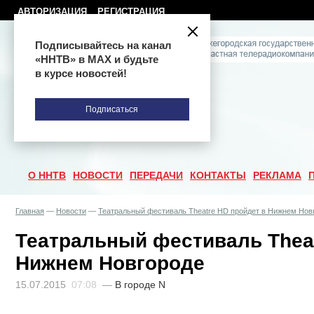
АВТОРИЗАЦИЯ
РЕГИСТРАЦИЯ
Подписывайтесь на канал
«ННТВ» в МАХ и будьте
в курсе новостей!
Подписаться
О ННТВ
НОВОСТИ
ПЕРЕДАЧИ
КОНТАКТЫ
РЕКЛАМА
Главная
—
Новости
—
Театральный фестиваль Theatre HD пройдет в Нижнем Нов
Театральный фестиваль Theat
Нижнем Новгороде
15.07.2015
07:08
—
В городе N