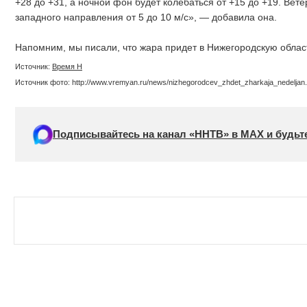
+28 до +31, а ночной фон будет колебаться от +15 до +19. Ве
западного направления от 5 до 10 м/с», — добавила она.
Напомним, мы писали, что жара придет в Нижегородскую облас
Источник:
Время Н
Источник фото: http://www.vremyan.ru/news/nizhegorodcev_zhdet_zharkaja_nedeljan.
Подписывайтесь на канал «ННТВ» в МАХ и будьте