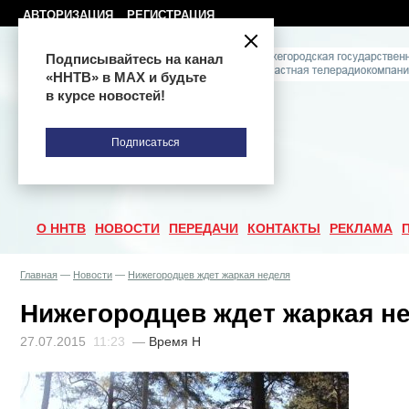
АВТОРИЗАЦИЯ
РЕГИСТРАЦИЯ
Подписывайтесь на канал
«ННТВ» в МАХ и будьте
в курсе новостей!
Подписаться
О ННТВ
НОВОСТИ
ПЕРЕДАЧИ
КОНТАКТЫ
РЕКЛАМА
Главная
—
Новости
—
Нижегородцев ждет жаркая неделя
Нижегородцев ждет жаркая н
27.07.2015
11:23
—
Время Н