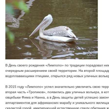
В День своего рождения «Лимпопо» по традиции порадовал ниж
очередным расширением своей территории. На второй площадк
водоплавающими птицами, открылся ряд новых уличных вольер
В 2015 году «Лимпопо» успел значительно увеличить свою терр
вторая часть «Тропиков», появились два уличных вольера, в к
овцебыки Фима и Нанна, а в День защиты детей успешно закон
аппартаментов для африканских марабу и уникального жилища 
скалистой горой, имитирующей естественную среду обитания ж