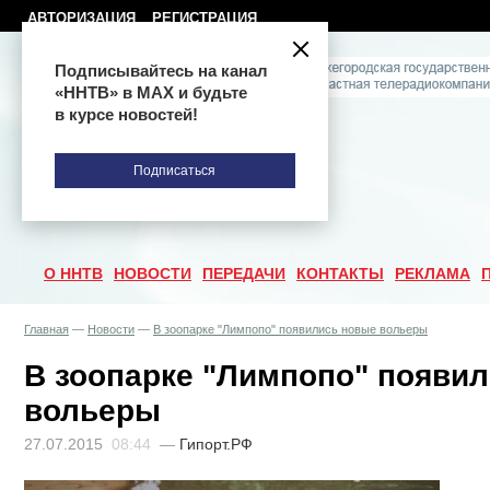
АВТОРИЗАЦИЯ
РЕГИСТРАЦИЯ
Подписывайтесь на канал
«ННТВ» в МАХ и будьте
в курсе новостей!
Подписаться
О ННТВ
НОВОСТИ
ПЕРЕДАЧИ
КОНТАКТЫ
РЕКЛАМА
Главная
—
Новости
—
В зоопарке "Лимпопо" появились новые вольеры
В зоопарке "Лимпопо" появи
вольеры
27.07.2015
08:44
—
Гипорт.РФ