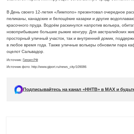
В День своего 12-летия «Лимпопо» презентовал очередное ра
пеликаны, канадские и белощёкие казарки и другие водоплав
красочного пруда. Водоём раскинулся напротив вольера, обита
новоприбывшие большие рыжие кенгуру. Для австралийских жи
просторный уличный участок, так и внутренний домик, подде
в любое время года. Также уличные вольеры обновили пара каф
оцелот Сальвадор.
Источник:
Гипорт.РФ
Источник фото: http://www.giport.ru/news_city/109086
Подписывайтесь на канал «ННТВ» в МАХ и будьте