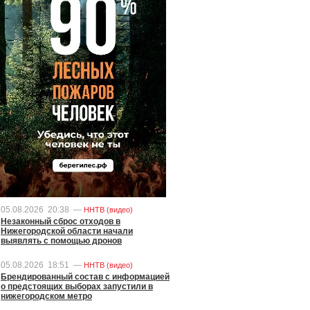
05.08.2026
20:38
—
ННТВ (видео)
Незаконный сброс отходов в
Нижегородской области начали
выявлять с помощью дронов
05.08.2026
18:51
—
ННТВ (видео)
Брендированный состав с информацией
о предстоящих выборах запустили в
нижегородском метро