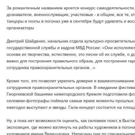
За романтичным названием кроется конкурс самодеятельности, 
дознаватели, военнослужащие, участковые - в общем, все те, кт
танцоры и поэты в погонах уже в сентябре будут удивлять и во
организаторы
Дмитрий Шайденко, начальник отдела культурно-просветитель
государственной службы и кадров МВД России: «Они исполняют
основа их творчества, естественно, это песни об их службе, о 
важно для построения правильного образа, для построения га
сотрудника правоохранительных органов...»
Кроме того, это позволит укрепить доверие и взаимопонимание
сотрудников правоохранительных органов. В ожидании фестива
Георгиевской башнями нижегородского Кремля подготовили фот
силовики-фотографы поймали самые яркие моменты прошлых к
ежегодно выступают и звезды. Гала-концерт состоится на площ
Ну, а пока нет возможности оценить, как силовики поют, в Выс
экспозиция, где можно взглянуть на работы художников в погон
художников имени Верещагина. Написаны они по специальному