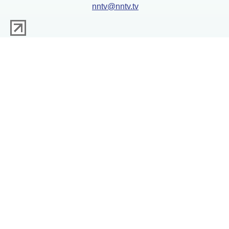
nntv@nntv.tv