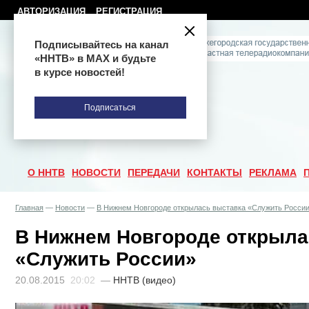
АВТОРИЗАЦИЯ
РЕГИСТРАЦИЯ
Подписывайтесь на канал
«ННТВ» в МАХ и будьте
в курсе новостей!
Подписаться
О ННТВ
НОВОСТИ
ПЕРЕДАЧИ
КОНТАКТЫ
РЕКЛАМА
Главная
—
Новости
—
В Нижнем Новгороде открылась выставка «Служить Росси
В Нижнем Новгороде открыла
«Служить России»
20.08.2015
20:02
—
ННТВ (видео)