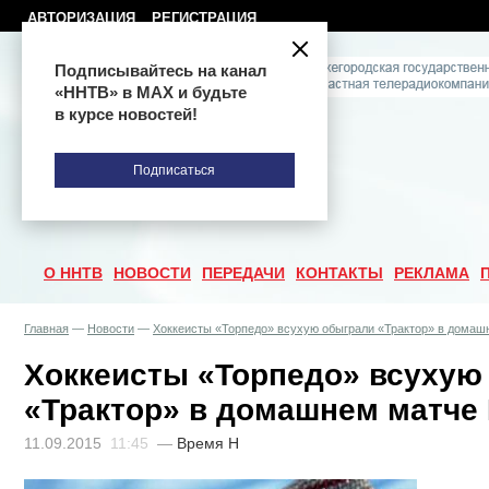
АВТОРИЗАЦИЯ
РЕГИСТРАЦИЯ
Подписывайтесь на канал
«ННТВ» в МАХ и будьте
в курсе новостей!
Подписаться
О ННТВ
НОВОСТИ
ПЕРЕДАЧИ
КОНТАКТЫ
РЕКЛАМА
Главная
—
Новости
—
Хоккеисты «Торпедо» всухую обыграли «Трактор» в домаш
Хоккеисты «Торпедо» всухую
«Трактор» в домашнем матче
11.09.2015
11:45
—
Время Н