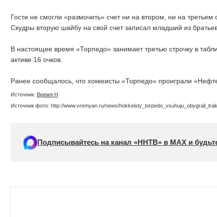
Гости не смогли «размочить» счет ни на втором, ни на третьем 
Скудры вторую шайбу на свой счет записал младший из братье
В настоящее время «Торпедо» занимает третью строчку в табл
активе 16 очков.
Ранее сообщалось, что хоккеисты «Торпедо» проиграли «Нефт
Источник:
Время Н
Источник фото: http://www.vremyan.ru/news/hokkeisty_torpedo_vsuhuju_obygrali_tr
Подписывайтесь на канал «ННТВ» в МАХ и будьте