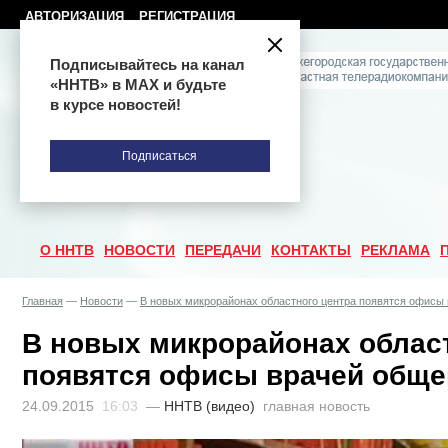
АВТОРИЗАЦИЯ
РЕГИСТРАЦИЯ
Подписывайтесь на канал
«ННТВ» в МАХ и будьте
в курсе новостей!
Подписаться
О ННТВ
НОВОСТИ
ПЕРЕДАЧИ
КОНТАКТЫ
РЕКЛАМА
Главная
—
Новости
—
В новых микрорайонах областного центра появятся офисы 
В новых микрорайонах облас
появятся офисы врачей обще
24.09.2015
16:03
—
ННТВ (видео)
главная новость