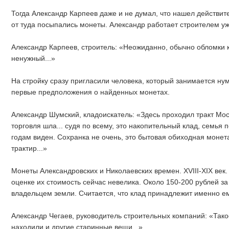
Тогда Александр Карпеев даже и не думал, что нашел действит
от туда посыпались монеты. Александр работает строителем уже
Александр Карпеев, строитель: «Неожиданно, обычно обломки 
ненужный...»
На стройку сразу пригласили человека, который занимается ну
первые предположения о найденных монетах.
Александр Шумский, кладоискатель: «Здесь проходил тракт Мос
торговля шла... судя по всему, это накопительный клад, семья 
годам виден. Сохранка не очень, это бытовая обиходная монет
трактир...»
Монеты Александровских и Николаевских времен. XVIII-XIX век.
оценке их стоимость сейчас невелика. Около 150-200 рублей за
владельцем земли. Считается, что клад принадлежит именно ем
Александр Чегаев, руководитель строительных компаний: «Тако
находили и другие старинные вещи...»