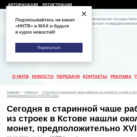
АВТОРИЗАЦИЯ
РЕГИСТРАЦИЯ
Подписывайтесь на канал
«ННТВ» в МАХ и будьте
в курсе новостей!
Подписаться
О ННТВ
НОВОСТИ
ПЕРЕДАЧИ
КОНТАКТЫ
РЕКЛАМА
Главная
—
Новости
—
Сегодня в старинной чаше рабочие на одной из строек в Кс
предположительно XVIII-XIX века
Сегодня в старинной чаше ра
из строек в Кстове нашли око
монет, предположительно XVII