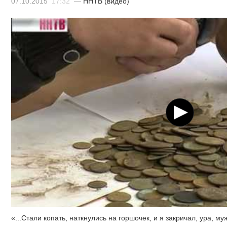
07.10.2015
17:32
—
ННТВ (видео)
«...Стали копать, наткнулись на горшочек, и я закричал, ура, му