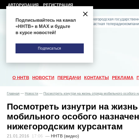
АВТОРИЗАЦИЯ
РЕГИСТРАЦИЯ
Подписывайтесь на канал
«ННТВ» в МАХ и будьте
в курсе новостей!
Подписаться
О ННТВ
НОВОСТИ
ПЕРЕДАЧИ
КОНТАКТЫ
РЕКЛАМА
Главная
—
Новости
—
Посмотреть изнутри на жизнь отряда мобильного особого 
Посмотреть изнутри на жизнь
мобильного особого назначе
нижегородским курсантам
21.01.2016
17:06
—
ННТВ (видео)