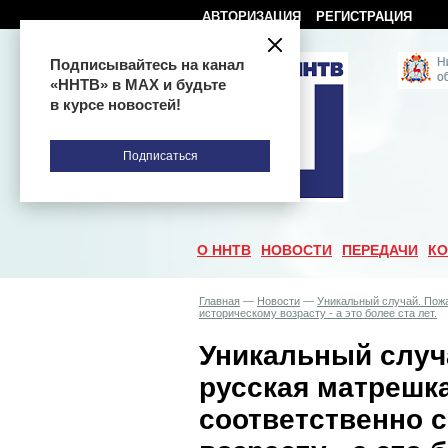
АВТОРИЗАЦИЯ
РЕГИСТРАЦИЯ
Подписывайтесь на канал
«ННТВ» в МАХ и будьте
в курсе новостей!
Подписаться
О ННТВ
НОВОСТИ
ПЕРЕДАЧИ
КО
Главная
—
Новости
—
Уникальный случай. Пож
историческому возрасту - а это более ста лет.
Уникальный случ
русская матрешк
соответственно 