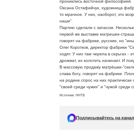
прониклись восточной философией.
Оксана Остафийчук, художница фабри
то мрачное. У них, наоборот, это во
наши".
Партию сделали с запасом. Несколько
первой же выставке матрешек-страши
говорят на фабрике, русские, но "ины
Олег Коротков, директор фабрики "Се
ходят. У них там черепа в серьгах - э
дрожжат, их колотить начинает. И пок
В массовую продажу матрёшки-"скелет
слава богу, говорят на фабрике. Пло
на родине спрос на них практически 
"своей среди чужих" и "чужой среди с
Источник: ННТВ
Подписывайтесь на канал