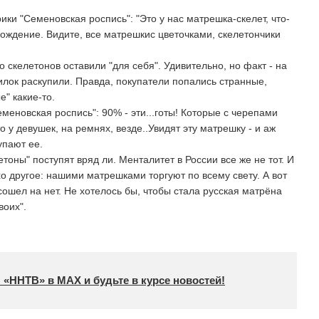
ки "Семеновская роспись": "Это у нас матрешка-скелет, что-
зрождение. Видите, все матрешкис цветочками, скелетончики
 скелетонов оставили "для себя". Удивительно, но факт - на
лок раскупили. Правда, покупатели попались странные,
е" какие-то.
меновская роспись": 90% - эти...готы! Которые с черепами
то у девушек, на ремнях, везде..Увидят эту матрешку - и аж
упают ее.
оны" поступят вряд ли. Менталитет в России все же не тот. И
хо другое: нашими матрешками торгуют по всему свету. А вот
сошел на нет. Не хотелось бы, чтобы стала русская матрёна
воих".
 «ННТВ» в МАХ и будьте в курсе новостей!