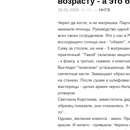
возрасту - а это 
28.05.2009
16:24
—
ННТВ
Череп да кости, а не матрешка. Пар
заказали японцы. Руководство одной
всех своих сотрудников. Это у нас в 
восходящего солнца она - "оберег",
Сижу за столом, на нем - 3 матрешки-
практичный. "Такой" талисман защит
- к факсу, а третью, скажем, к компъ
Выглядит "талисман" устрашающе. Вм
скелетные кисти. Завершает образ к
на станках. После сушки и шлифовки
мастерицы - целая армия черно-белы
уговоров.
Светлана Короткова, заместитель ди
образец показали, они отказались. У 
то"...
Однако, желание клиента - закон. Пр
краски. И ничего - привыкли. Черепа