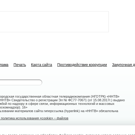
клама
Печать
Карта сайта
Противодействие коррупции
Закупочная 
ородская государственная областная телерадиокомпания (НГОТРК) «ННТВ»
НТВ» Свидетельство о регистрации Эл № ФС77-70671 (от 15.08.2017г.) выдано
жбой по надзору в сфере связи, информационных технологий и массовых
скомнадзор). 16+
зовании материалов сайта гиперссылка (hyperlink) на «ННТВ» обязательна
политика использования «cookie» – файлов
овгород, ул. Белинского, 9-а