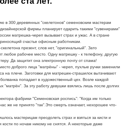
более ста лет.
тию в 300 деревянных "скелетонов" семеновским мастерам
 дизайнерской фирмы планирует одарить такими "сувенирами"
России матрешка-череп вызывает страх и ужас. А в стране
 приносящий счастье офисным работникам.
скелетона презент, слов нет, "оригинальный". Зато
ит любое рабочее место. Одну матрешку - к телефону, другую
ютеру. Да защитит она электронную почту от спама!
есто доброго лица "матрёны" - череп, пухлые ручки заменили
оса на плече. Заготовки для матрешек-страшилок вытачивают
 болванка попадает в художественный цех. Возле каждой
х "матрён". За эту работу девушки взялись лишь после долгих
ректора фабрики "Семеновская роспись": "Когда им только
нас же не принято "так".Это смерть означает, нехорошее что-
ишлось мастерицам преодолеть страх и взяться за кисти и
 и кости по ночам никому не снятся. А некоторые даже