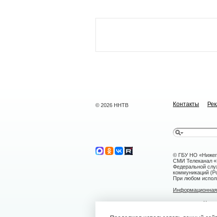
Контакты
Ре
© 2026 ННТВ
© ГБУ НО «Нижег
СМИ Телеканал «Н
Федеральной слу
коммуникаций (Ро
При любом исполь
Информационная 
г. Нижний Н
nntv@nntv.tv