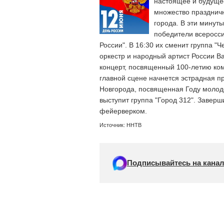
настоящее и будущее
множество празднич
города. В эти минут
победители всеросси
России". В 16:30 их сменит группа "
оркестр и народный артист России В
концерт, посвященный 100-летию ком
главной сцене начнется эстрадная п
Новгорода, посвященная Году молоде
выступит группа "Город 312". Завер
фейерверком.
Источник: ННТВ
Подписывайтесь на канал