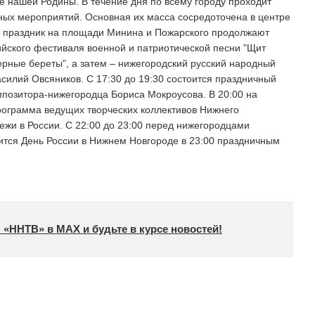
 нашей Родины. В течение дня по всему городу проходит
ных мероприятий. Основная их масса сосредоточена в центре
ы праздник на площади Минина и Пожарского продолжают
йского фестиваля военной и патриотической песни "Щит
Черные береты", а затем – нижегородский русский народный
асилий Овсяников. С 17:30 до 19:30 состоится праздничный
позитора-нижегородца Бориса Мокроусова. В 20:00 на
рограмма ведущих творческих коллективов Нижнего
жи в России. С 22:00 до 23:00 перед нижегородцами
шится День России в Нижнем Новгороде в 23:00 праздничным
 «ННТВ» в МАХ и будьте в курсе новостей!