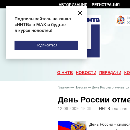
АВТОРИЗАЦИЯ
РЕГИСТРАЦИЯ
Подписывайтесь на канал
«ННТВ» в МАХ и будьте
в курсе новостей!
Подписаться
О ННТВ
НОВОСТИ
ПЕРЕДАЧИ
КО
Главная
—
Новости
—
День России отмечается 
День России отме
12.06.2009
15:09
—
ННТВ
главная 
День России - симво