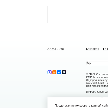
Контакты
Ре
© 2026 ННТВ
© ГБУ НО «Нижег
СМИ Телеканал «Н
Федеральной слу
коммуникаций (Ро
При любом исполь
Информационная 
г. Нижний Н
nntv@nntv.tv
Продолжая использовать данный сайт,