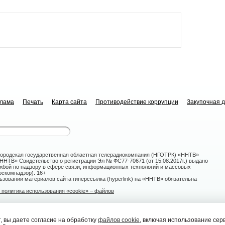
клама
Печать
Карта сайта
Противодействие коррупции
Закупочная 
ородская государственная областная телерадиокомпания (НГОТРК) «ННТВ»
НТВ» Свидетельство о регистрации Эл № ФС77-70671 (от 15.08.2017г.) выдано
жбой по надзору в сфере связи, информационных технологий и массовых
скомнадзор). 16+
зовании материалов сайта гиперссылка (hyperlink) на «ННТВ» обязательна
политика использования «cookie» – файлов
овгород, ул. Белинского, 9-а
 вы даете согласие на обработку
файлов cookie
, включая использование сер