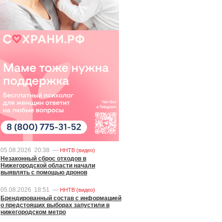
05.08.2026
20:38
—
ННТВ (видео)
Незаконный сброс отходов в
Нижегородской области начали
выявлять с помощью дронов
05.08.2026
18:51
—
ННТВ (видео)
Брендированный состав с информацией
о предстоящих выборах запустили в
нижегородском метро