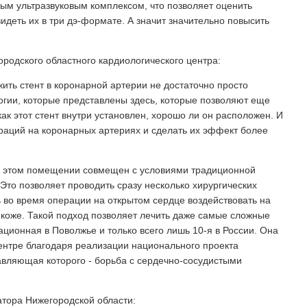
ым ультразвуковым комплексом, что позволяет оценить
видеть их в три дэ-формате. А значит значительно повысить
родского областного кардиологического центра:
ить стент в коронарной артерии не достаточно просто
огии, которые представлены здесь, которые позволяют еще
 как этот стент внутри установлен, хорошо ли он расположен. И
ераций на коронарных артериях и сделать их эффект более
в этом помещении совмещен с условиями традиционной
Это позволяет проводить сразу несколько хирургических
 во время операции на открытом сердце воздействовать на
коже. Такой подход позволяет лечить даже самые сложные
ационная в Поволжье и только всего лишь 10-я в России. Она
ентре благодаря реализации национального проекта
авляющая которого - борьба с сердечно-сосудистыми
атора Нижегородской области: