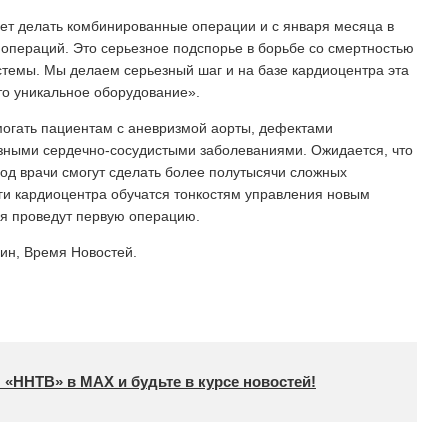
ет делать комбинированные операции и с января месяца в
х операций. Это серьезное подспорье в борьбе со смертностью
стемы. Мы делаем серьезный шаг и на базе кардиоцентра эта
то уникальное оборудование».
могать пациентам с аневризмой аорты, дефектами
езными сердечно-сосудистыми заболеваниями. Ожидается, что
 год врачи смогут сделать более полутысячи сложных
ги кардиоцентра обучатся тонкостям управления новым
ря проведут первую операцию.
ин, Время Новостей.
 «ННТВ» в МАХ и будьте в курсе новостей!