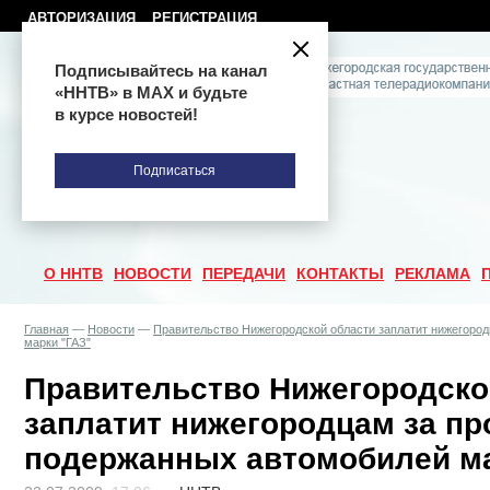
АВТОРИЗАЦИЯ
РЕГИСТРАЦИЯ
Подписывайтесь на канал
«ННТВ» в МАХ и будьте
в курсе новостей!
Подписаться
О ННТВ
НОВОСТИ
ПЕРЕДАЧИ
КОНТАКТЫ
РЕКЛАМА
Главная
—
Новости
—
Правительство Нижегородской области заплатит нижегоро
марки "ГАЗ"
Правительство Нижегородско
заплатит нижегородцам за п
подержанных автомобилей ма