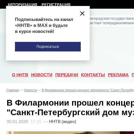
АВТОРИЗАЦИЯ
РЕГИСТРАЦИЯ
Подписывайтесь на канал
«ННТВ» в МАХ и будьте
в курсе новостей!
Подписаться
О ННТВ
НОВОСТИ
ПЕРЕДАЧИ
КОНТАКТЫ
РЕКЛАМА
Главная
—
Новости
—
В Филармонии прошел концерт абонемента "Санкт-Петербу
В Филармонии прошел концер
"Санкт-Петербургский дом му
30.01.2020
17:15
—
ННТВ (видео)