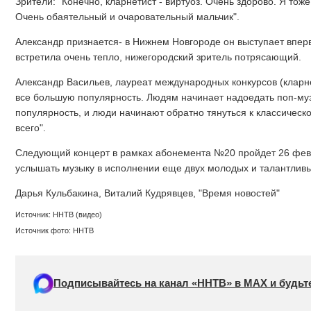
Зрители: "Конечно, кларнетист - виртуоз. Очень здорово. Я тоже 
Очень обаятельный и очаровательный мальчик".
Александр признается- в Нижнем Новгороде он выступает впер
встретила очень тепло, нижегородский зритель потрясающий.
Александр Васильев, лауреат международных конкурсов (кларне
все большую популярность. Людям начинает надоедать поп-муз
популярность, и люди начинают обратно тянуться к классическо
всего".
Следующий концерт в рамках абонемента №20 пройдет 26 февр
услышать музыку в исполнении еще двух молодых и талантливы
Дарья Кульбакина, Виталий Кудрявцев, "Время новостей"
Источник: ННТВ (видео)
Источник фото: ННТВ
Подписывайтесь на канал «ННТВ» в МАХ и будьте