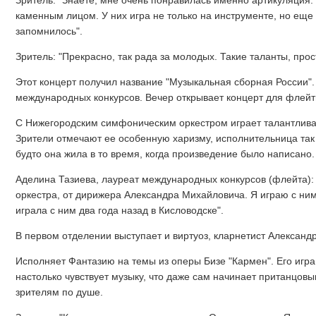
Зритель: "Знаете, мне очень понравилась именно артикуляция. 
каменным лицом. У них игра не только на инструменте, но еще
запомнилось".
Зритель: "Прекрасно, так рада за молодых. Такие таланты, прос
Этот концерт получил название "Музыкальная сборная России"
международных конкурсов. Вечер открывает концерт для флейт
С Нижегородским симфоническим оркестром играет талантлива
Зрители отмечают ее особенную харизму, исполнительница так ч
будто она жила в то время, когда произведение было написано.
Аделина Тазиева, лауреат международных конкурсов (флейта):
оркестра, от дирижера Александра Михайловича. Я играю с ним
играла с ним два года назад в Кисловодске".
В первом отделении выступает и виртуоз, кларнетист Александ
Исполняет Фантазию на темы из оперы Бизе "Кармен". Его игра
настолько чувствует музыку, что даже сам начинает пританцов
зрителям по душе.