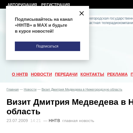
АВТОРИЗАЦИЯ
РЕГИСТРАЦИЯ
Подписывайтесь на канал
«ННТВ» в МАХ и будьте
в курсе новостей!
Подписаться
О ННТВ
НОВОСТИ
ПЕРЕДАЧИ
КОНТАКТЫ
РЕКЛАМА
Главная
—
Новости
—
Визит Дмитрия Медведева в Нижегородскую область
Визит Дмитрия Медведева в 
область
23.07.2009
14:21
—
ННТВ
главная новость