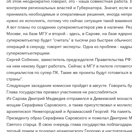
об этом неоднократно говорил, это - наша совместная работа. 
контролем региональных властей и Губернатора. Значит, если 
принмиать необходимые и оперативные решения, иногда неприя
нужно их исполнять, потому что сейчас ситуация такой взаимно
А вот планы по созданию суперкомпъютеров уже в наличии. Реа
Москве, на базе МГУ и второй - здесь, в Сарове, на базе ядерно
суперкомпъютер будет "считать" в тысячи раз быстрее обычног
операций в секунду, говорят эксперты. Одна из проблем - кад
суперкомпъютерщики.
Сергей Собянин, заместитель председателя Правительства РФ:
на нем некому будет работать. Сейчас в МГУ в пилоте готовитс
специалистов по супер ПК. Такие же проекты будут готовиться 
страны".
Следующее заседание комиссии пройдет в августе. Говорить б
Глава государства призвал участников не расслабляться.
Из Сарова Дмитрий Медведев отправился в Дивеевский монаст
мощам Серафима Саровского, а также присутствовал и молилс
архиепископ Нижегородский и Арзамасский Георгий. На память
Президенту образ Серафима Саровского и пожелал Дмитрию 
Святого старца. В свою очередь глава государства поблагодар
теплый прием и подарил архиепископу Георгию и настоятельн