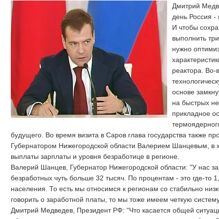
Дмитрий Медв
день Россия -
И чтобы сохра
выполнить тр
нужно оптими
характеристик
реактора. Во-
технологическ
основе замкну
на быстрых не
прикладное о
термоядерного
будущего. Во время визита в Саров глава государства также пр
Губернатором Нижегородской области Валерием Шанцевым, в х
выплаты зарплаты и уровня безработице в регионе.
Валерий Шанцев, Губернатор Нижегородской области: "У нас з
безработных чуть больше 32 тысяч. По процентам - это где-то 1
населения. То есть мы относимся к регионам со стабильно низ
говорить о заработной платы, то мы тоже имеем четкую систему
Дмитрий Медведев, Президент РФ: "Что касается общей ситуац