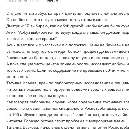
28.07.2009
14:16
—
ННТВ
Это уже пятый арбуз, который Дмитрий покупает с начала меся
Он не боится, что покупка может стать котом в мешке.
Дмитрий: "Я выбираю, как любой другой, чтобы ножка была суха
Алик: "Арбуз выбирается по звуку, когда стучишь, он должен изда
хвостики – это все вранье".
Алик знает все и о хвостиках и о полосках. Цены на бахчевые н
рынках, а потому торговля идет бойко - продает до восьмидесят
бахчевыми из Дагестана, а к началу августа и астраханские соз
А пока специалисты центра эпидемиологии исследуют арбузы н
торговых сетях. Если их содержание не превышает 60-ти милли
можно есть.
Татьяна Исаева, врач по лабораторным исследованиям пищевых
нитраты, показано ноль, арбуз не содержит вредных веществ, н
их не раньше середины августа".
Как говорят лаборанты, случаи, когда содержание токсичных э
редко. По словам Татьяны, специалиста Роспотребнадзора, по
на 100 арбузов приходится только 1 или 2 ягоды, которые дейс
нитраты. Гораздо острее стоит проблема с микроорганизмами.
Татьяна Буркова, начальник отдела гигиены питания Роспотребн