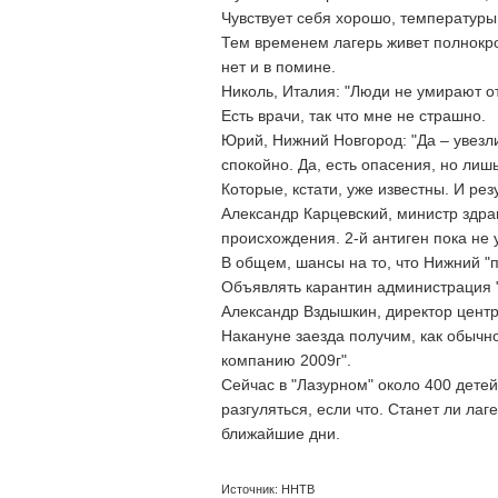
Чувствует себя хорошо, температуры 
Тем временем лагерь живет полнокро
нет и в помине.
Николь, Италия: "Люди не умирают от
Есть врачи, так что мне не страшно.
Юрий, Нижний Новгород: "Да – увезли
спокойно. Да, есть опасения, но лишь
Которые, кстати, уже известны. И ре
Александр Карцевский, министр здр
происхождения. 2-й антиген пока не
В общем, шансы на то, что Нижний "п
Объявлять карантин администрация "
Александр Вздышкин, директор центра
Накануне заезда получим, как обычн
компанию 2009г".
Сейчас в "Лазурном" около 400 детей
разгуляться, если что. Станет ли ла
ближайшие дни.
Источник: ННТВ