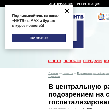
АВТОРИЗАЦИЯ
РЕГИСТРАЦИЯ
Подписывайтесь на канал
«ННТВ» в МАХ и будьте
в курсе новостей!
Подписаться
О ННТВ
НОВОСТИ
ПЕРЕДАЧИ
КО
Главная
—
Новости
—
В центральную районную 
Германии
В центральную р
подозрением на 
госпитализирова