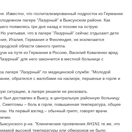
я. Известно, что госпитализированный подросток из Германии
олодежном лагере "Лазурный" в Выксунском районе. Как
шего появились три дня назад и похожи на острую
о учитывая, что в лагере "Лазурный" сейчас отдыхают дети
ания, Италия, Германия и Финляндия, не исключается
родской области свиного гриппа.
дучи на пути из Германии в Россию, Василий Коваленко вряд
"Лазурный" для него закончится в местной больнице с
ра лагеря "Лазурный" по медицинской службе: "Молодой
мании, обратился с жалобами на насморк, першенье в горле и
ю ситуацию, в лагере решили не рисковать.
ко был доставлен в Выксу, в центральную районную больницу.
. Симптомы – боль в горле, повышенная температура, общее
зы. На первый взгляд – обычный грипп, говорят врачи.
ричин.
Выксунского р-на: "Клинические проявления АH1N1 те же, что
, никакой высокой температуры или обмороков не было.