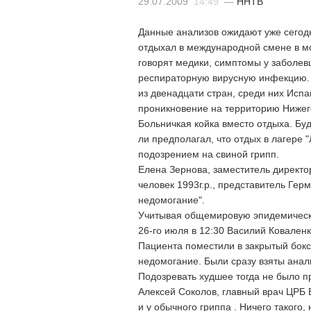
29.07.2009
14:49
—
ННТВ
Данные анализов ожидают уже сегодн
отдыхал в международной смене в м
говорят медики, симптомы у заболев
респираторную вирусную инфекцию. Н
из двенадцати стран, среди них Исп
проникновение на территорию Нижего
Больничкая койка вместо отдыха. Бу
ли предполагал, что отдых в лагере 
подозрением на свиной грипп.
Елена Зернова, заместитель директо
человек 1993г.р., представитель Гер
недомогание".
Учитывая общемировую эпидемическу
26-го июля в 12:30 Василий Ковален
Пациента поместили в закрытый бокс
недомогание. Были сразу взяты анали
Подозревать худшее тогда не было п
Алексей Соколов, главный врач ЦРБ 
и у обычного гриппа . Ничего такого