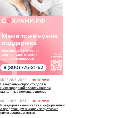
05.08.2026
20:38
—
ННТВ (видео)
Незаконный сброс отходов в
Нижегородской области начали
выявлять с помощью дронов
05.08.2026
18:51
—
ННТВ (видео)
Брендированный состав с информацией
о предстоящих выборах запустили в
нижегородском метро