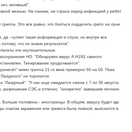
нет, активный".
вной жизнью. Ни паники, ни страха перед инфекцией у ребят
 гриппа. Это все равно, что бояться подцепить грипп на луне.
, да –гуляет такая информация и слухи, но внутри все
 потому, что не знаем результатов".
зультаты эти неутешительные.
авоохранения НО: "Обнаружен вирус А H1N1 свиного
 установлен. Типирование продолжается".
ронесёт" мимо гриппа 21-го века примерно 50 на 50. Пока.
Лазурного" не торопится.
 "Лазурный": "У нас еще ожидается смена с 7 по 30 августа.
о, разрешение СЭС и отлично, "конкретно" завершим летнюю
. Больше половины - иностранцы. В общем, вирусу будет где
герь очагом заражения или тревога была ложной, выяснится в