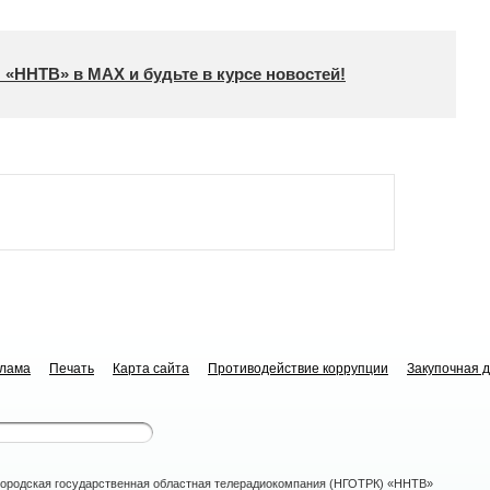
 «ННТВ» в МАХ и будьте в курсе новостей!
клама
Печать
Карта сайта
Противодействие коррупции
Закупочная 
ородская государственная областная телерадиокомпания (НГОТРК) «ННТВ»