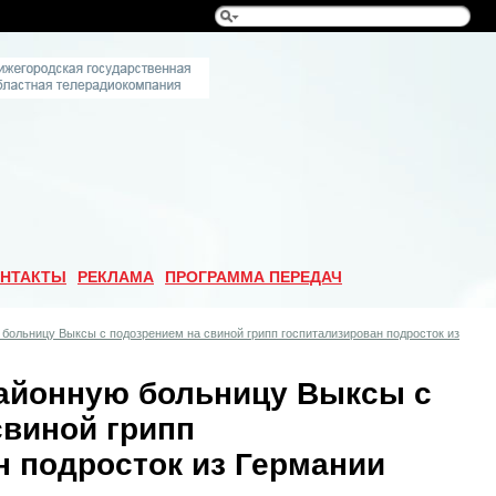
НТАКТЫ
РЕКЛАМА
ПРОГРАММА ПЕРЕДАЧ
больницу Выксы с подозрением на свиной грипп госпитализирован подросток из
айонную больницу Выксы с
свиной грипп
н подросток из Германии